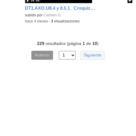
34′ 44″
DT1.AXO.U8.4 y 8.5.1_ Croquizado de perspectivas y ejercicios (Parte 2 de la clase)
Contenido educativo.
subido por
Carmen O.
-
hace 4 meses
-
3
visualizaciones
229
resultados (página
1
de
10
)
Anterior
Siguiente