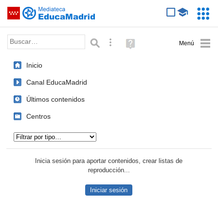
Mediateca de EducaMadrid
Saltar navegación
Servic
Educa
Palabra o frase:
Búsqueda avanzada
Ayuda
(en
ventana
Inicio
nueva)
Canal EducaMadrid
Últimos contenidos
Centros
Tipo de contenido:
Inicia sesión para aportar contenidos, crear listas de
reproducción...
Iniciar sesión