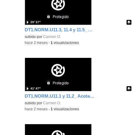
29′ 37″
DT1.NORM.U11.3, 11.4 y 11.5_ Acotación, elección de vistas y líneas en DT
Contenido educativo.
subido por
Carmen O.
-
hace 2 meses
-
1
visualizaciones
41′ 47″
DT1.NORM.U11.1 y 11.2_ Acotación
Contenido educativo.
subido por
Carmen O.
-
hace 2 meses
-
1
visualizaciones