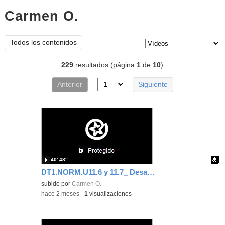
Carmen O.
vídeos
Tipo de contenido:
Todos los contenidos
229
resultados (página
1
de
10
)
Anterior
Siguiente
40′ 48″
DT1.NORM.U11.6 y 11.7_ Desaplicar escalas y coef.reducción. Acotación 4 fases (parte 2)
Contenido educativo.
subido por
Carmen O.
-
hace 2 meses
-
1
visualizaciones