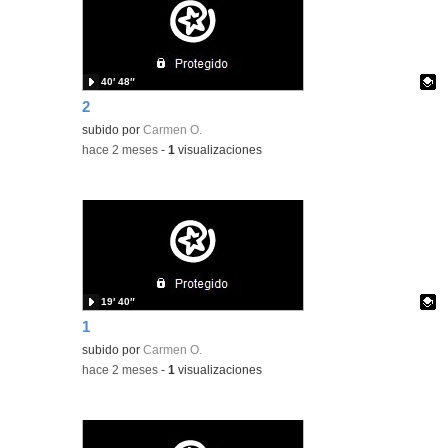
40′ 48″
2
Contenido educativo.
subido por
Carmen O.
-
hace 2 meses
-
1
visualizaciones
19′ 40″
1
Contenido educativo.
subido por
Carmen O.
-
hace 2 meses
-
1
visualizaciones