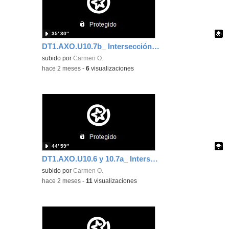
35′ 30″
DT1.AXO.U10.7b_ Intersección P-S
Contenido educativo.
subido por
Carmen O.
-
hace 2 meses
-
6
visualizaciones
44′ 59″
DT1.AXO.U10.6 y 10.7a_ Intersección R-P y R-S
Contenido educativo.
subido por
Carmen O.
-
hace 2 meses
-
11
visualizaciones