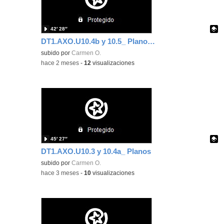
42′ 28″
DT1.AXO.U10.4b y 10.5_ Planos. Intersección P-P
- 
Contenido educativo.
subido por
Carmen O.
-
hace 2 meses
-
12
visualizaciones
45′ 27″
DT1.AXO.U10.3 y 10.4a_ Planos
Contenido educativo.
subido por
Carmen O.
-
hace 3 meses
-
10
visualizaciones