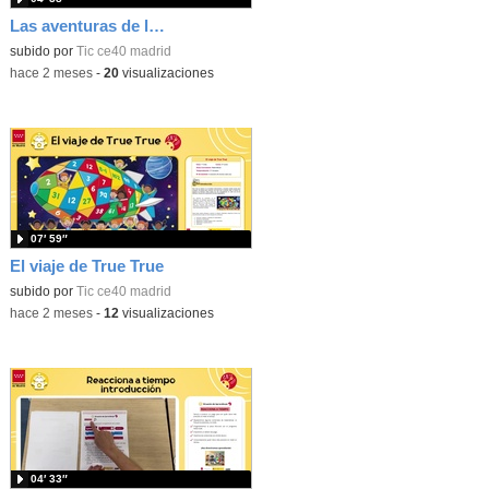
Las aventuras de la palabras. Aprende con Scratch
subido por
Tic ce40 madrid
-
hace 2 meses
-
20
visualizaciones
07′ 59″
El viaje de True True
subido por
Tic ce40 madrid
-
hace 2 meses
-
12
visualizaciones
04′ 33″