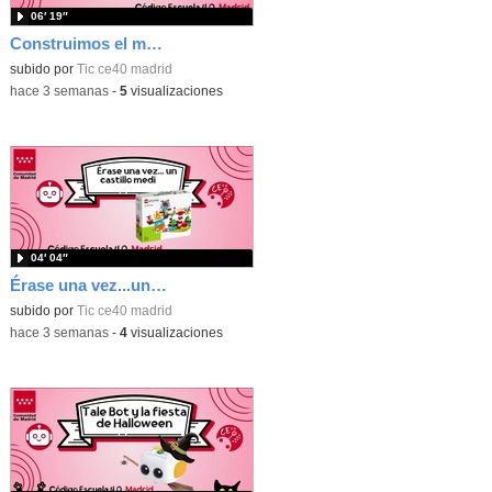
06′ 19″
Construimos el mundo con Lego
subido por
Tic ce40 madrid
-
hace 3 semanas
-
5
visualizaciones
04′ 04″
Érase una vez...un castillo medieval
subido por
Tic ce40 madrid
-
hace 3 semanas
-
4
visualizaciones