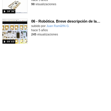
98
visualizaciones
18′ 36″
06 - Robótica. Breve descripción de la placa Crumble
Contenido educativo.
subido por
Juan Ramã‼N G.
-
hace 5 años
245
visualizaciones
09′ 03″