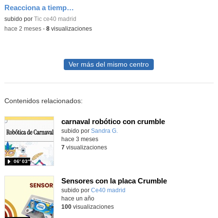
Reacciona a tiempo: programación y reflejos con Micro:bit
subido por
Tic ce40 madrid
-
hace 2 meses
-
8
visualizaciones
Ver más del mismo centro
Contenidos relacionados:
carnaval robótico con crumble
Contenido educativo.
subido por
Sandra G.
-
hace 3 meses
7
visualizaciones
06′ 03″
Sensores con la placa Crumble
subido por
Ce40 madrid
-
hace un año
100
visualizaciones