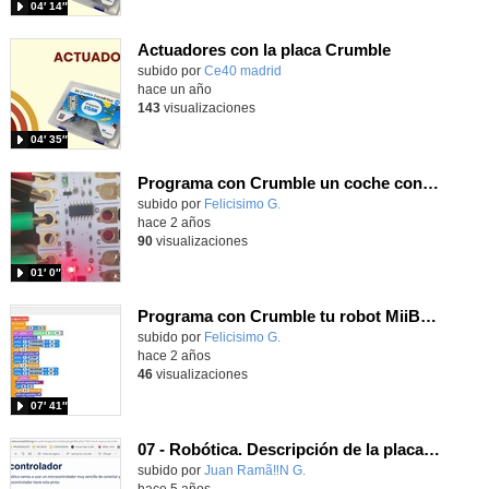
04′ 14″
Actuadores con la placa Crumble
subido por
Ce40 madrid
-
hace un año
143
visualizaciones
04′ 35″
Programa con Crumble un coche con 2 motores y un pulsador.
Contenido educativo.
subido por
Felicisimo G.
-
hace 2 años
90
visualizaciones
01′ 0″
Programa con Crumble tu robot MiiBot para usar el zumbador y seleccionar un número al azar.
Contenido educativo.
subido por
Felicisimo G.
-
hace 2 años
46
visualizaciones
07′ 41″
07 - Robótica. Descripción de la placa Crumble II
Contenido educativo.
subido por
Juan Ramã‼N G.
-
hace 5 años