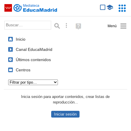
Mediateca de EducaMadrid
Saltar navegación
Servic
Educa
Palabra o frase:
Búsqueda avanzada
Ayuda
(en
ventana
Inicio
nueva)
Canal EducaMadrid
Últimos contenidos
Centros
Tipo de contenido:
Inicia sesión para aportar contenidos, crear listas de
reproducción...
Iniciar sesión