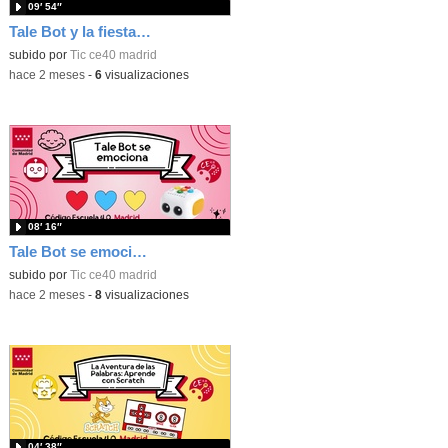
09′ 54″
Tale Bot y la fiesta de Halloween
subido por
Tic ce40 madrid
-
hace 2 meses
-
6
visualizaciones
08′ 16″
Tale Bot se emociona
subido por
Tic ce40 madrid
-
hace 2 meses
-
8
visualizaciones
04′ 38″