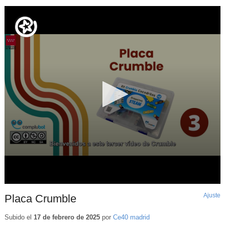
Ajuste
d
Placa Crumble
p
Subido el
17 de febrero de 2025
por
Ce40 madrid