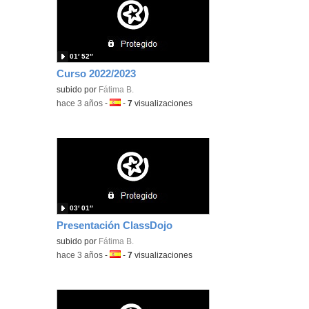
01′ 52″
Curso 2022/2023
subido por
Fátima B.
-
hace 3 años
-
Idioma:
-
7
visualizaciones
03′ 01″
Presentación ClassDojo
subido por
Fátima B.
-
hace 3 años
-
Idioma:
-
7
visualizaciones