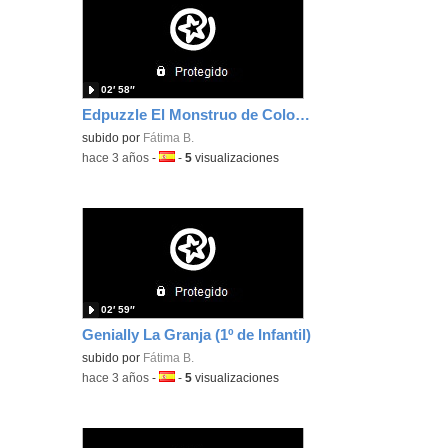
02′ 58″
Edpuzzle El Monstruo de Colores
subido por
Fátima B.
-
hace 3 años
-
Idioma:
-
5
visualizaciones
02′ 59″
Genially La Granja (1º de Infantil)
subido por
Fátima B.
-
hace 3 años
-
Idioma:
-
5
visualizaciones