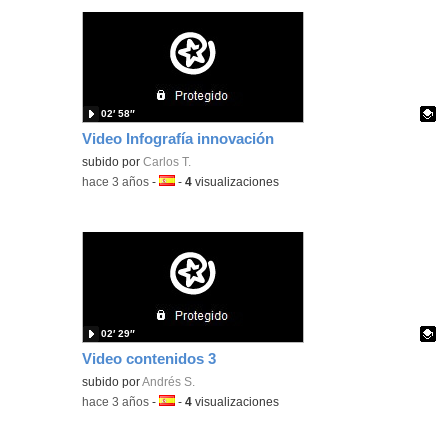
02′ 58″
Video Infografía innovación
Contenido educativo.
subido por
Carlos T.
-
hace 3 años
-
Idioma:
-
4
visualizaciones
02′ 29″
Video contenidos 3
Contenido educativo.
subido por
Andrés S.
-
hace 3 años
-
Idioma:
-
4
visualizaciones