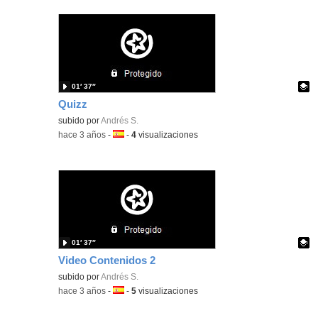
01′ 37″
Quizz
Contenido educativo.
subido por
Andrés S.
-
hace 3 años
-
Idioma:
-
4
visualizaciones
01′ 37″
Video Contenidos 2
Contenido educativo.
subido por
Andrés S.
-
hace 3 años
-
Idioma:
-
5
visualizaciones