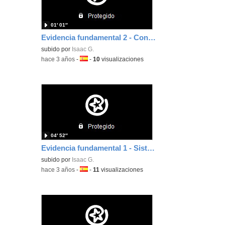
01′ 01″
Evidencia fundamental 2 - Contenido digital 1
subido por
Isaac G.
-
hace 3 años
-
Idioma:
-
10
visualizaciones
04′ 52″
Evidencia fundamental 1 - Sistemas de gestión de aprendizaje
subido por
Isaac G.
-
hace 3 años
-
Idioma:
-
11
visualizaciones