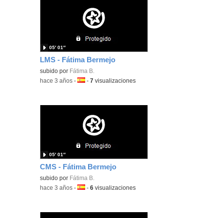
05′ 01″
LMS - Fátima Bermejo
subido por
Fátima B.
-
hace 3 años
-
Idioma:
-
7
visualizaciones
05′ 01″
CMS - Fátima Bermejo
subido por
Fátima B.
-
hace 3 años
-
Idioma:
-
6
visualizaciones