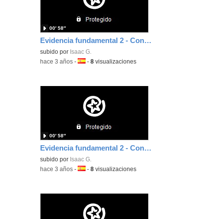
00′ 58″
Evidencia fundamental 2 - Contenido digital 3
subido por
Isaac G.
-
hace 3 años
-
Idioma:
-
8
visualizaciones
00′ 58″
Evidencia fundamental 2 - Contenido digital 2
subido por
Isaac G.
-
hace 3 años
-
Idioma:
-
8
visualizaciones