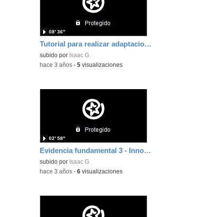
08′ 36″
Tutorial para realizar adaptaciones curriculares en Educación Infantil
subido por
Isaac G.
-
hace 3 años
-
5
visualizaciones
02′ 58″
Evidencia fundamental 3 - Innovación metodológica
subido por
Isaac G.
-
hace 3 años
-
6
visualizaciones