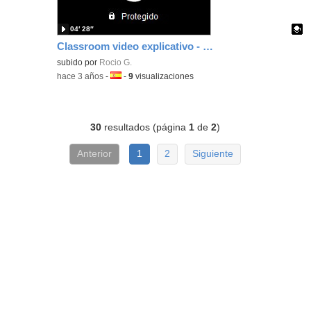
04′ 28″
Classroom video explicativo - Rocío González
Contenido educativo.
subido por
Rocio G.
-
hace 3 años
-
Idioma:
-
9
visualizaciones
30
resultados (página
1
de
2
)
Anterior
1
2
Siguiente