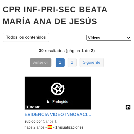
CPR INF-PRI-SEC BEATA
MARÍA ANA DE JESÚS
vídeos
Tipo de contenido:
Todos los contenidos
30
resultados (página
1
de
2
)
Anterior
1
2
Siguiente
02′ 58″
EVIDENCIA VIDEO INNOVACION METODOLOGICA
Contenido educativo.
subido por
Carlos T.
-
hace 2 años
-
Idioma:
-
1
visualizaciones