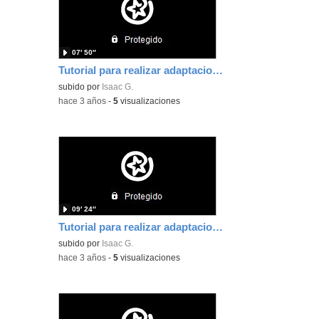
07′ 50″
Tutorial para realizar adaptaciones curriculares en Educación Secundaria
subido por
Isaac G.
-
hace 3 años
-
5
visualizaciones
09′ 24″
Tutorial para realizar adaptaciones curriculares en Educación Primaria
subido por
Isaac G.
-
hace 3 años
-
5
visualizaciones