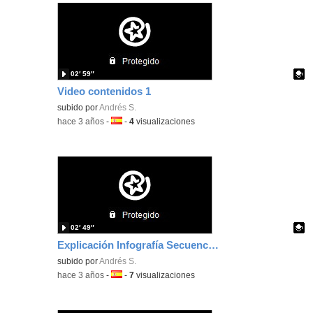
02′ 59″
Video contenidos 1
Contenido educativo.
subido por
Andrés S.
-
hace 3 años
-
Idioma:
-
4
visualizaciones
02′ 49″
Explicación Infografía Secuencia Aprendizaje
Contenido educativo.
subido por
Andrés S.
-
hace 3 años
-
Idioma:
-
7
visualizaciones