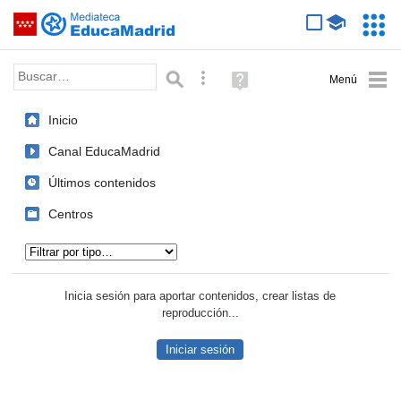
Mediateca de EducaMadrid
Saltar navegación
Servic
Educa
Palabra o frase:
Búsqueda avanzada
Ayuda
(en
ventana
Inicio
nueva)
Canal EducaMadrid
Últimos contenidos
Centros
Tipo de contenido:
Inicia sesión para aportar contenidos, crear listas de
reproducción...
Iniciar sesión