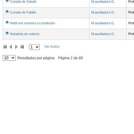
Cumple de Zainab
M.auxiliadora G.
Pro
Cumple de Fabián
M.auxiliadora G.
Pro
Heidi nos muestra su profesión
M.auxiliadora G.
Pro
Autopista de colores
M.auxiliadora G.
Pro
Ver todos
Resultados por página
Página
1
de
69