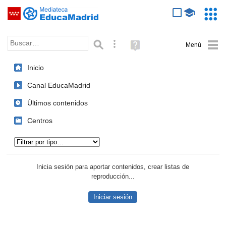
Mediateca de EducaMadrid
Saltar navegación
Servic
Educa
Palabra o frase:
Búsqueda avanzada
Ayuda
(en
ventana
Inicio
nueva)
Canal EducaMadrid
Últimos contenidos
Centros
Tipo de contenido:
Inicia sesión para aportar contenidos, crear listas de
reproducción...
Iniciar sesión