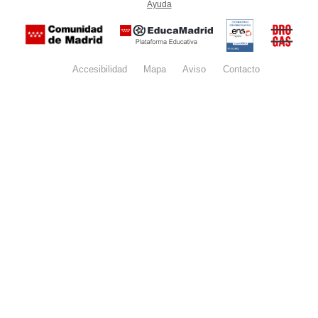
Ayuda
(en ventana nueva)
Certificación
Buzón
de
anónim
conformidad
del Pla
con el
Regiona
Esquema
contra l
Nacional de
Accesibilidad
Mapa
web
Aviso
legal
Contacto
Drogas 
Seguridad
la
(categoría
Comunid
MEDIA). El
de Madr
documento
se abrirá en
ventana
nueva.