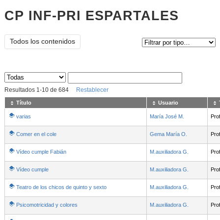
CP INF-PRI ESPARTALES
Tipo de contenido:
Todos los contenidos
Sus archivos
:
Resultados
1
-
10
de
684
Restablecer
Título
Usuario
varias
María José M.
Pro
Comer en el cole
Gema María O.
Pro
Vídeo cumple Fabián
M.auxiliadora G.
Pro
Vídeo cumple
M.auxiliadora G.
Pro
Teatro de los chicos de quinto y sexto
M.auxiliadora G.
Pro
Psicomotricidad y colores
M.auxiliadora G.
Pro