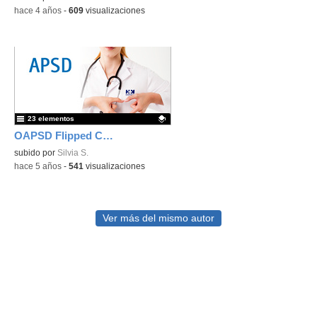
-
hace 4 años
-
609
visualizaciones
23 elementos
OAPSD Flipped Classroom - Videos
Contenido educativo.
subido por
Silvia S.
-
hace 5 años
-
541
visualizaciones
Ver más del mismo autor