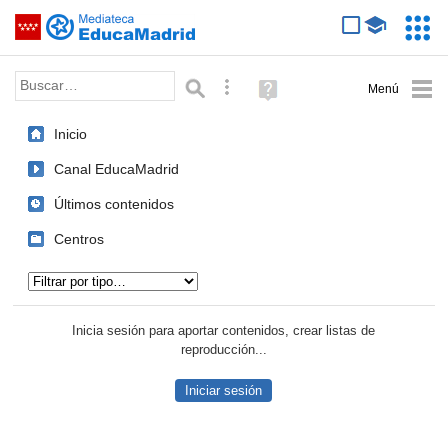
Mediateca de EducaMadrid
Saltar navegación
Servic
Educa
Palabra o frase:
Búsqueda avanzada
Ayuda
(en
ventana
Inicio
nueva)
Canal EducaMadrid
Últimos contenidos
Centros
Tipo de contenido:
Inicia sesión para aportar contenidos, crear listas de
reproducción...
Iniciar sesión