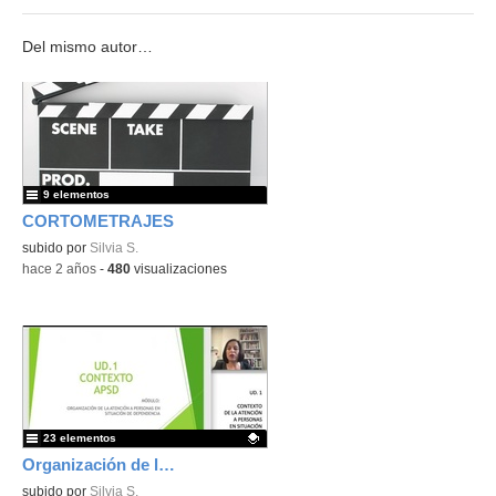
Del mismo autor…
9 elementos
CORTOMETRAJES
subido por
Silvia S.
-
hace 2 años
-
480
visualizaciones
23 elementos
Organización de la Atención a Personas en Situación de Dependencia
Contenido educativo.
subido por
Silvia S.