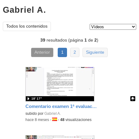
Gabriel A.
vídeos
Tipo de contenido:
Todos los contenidos
39
resultados (página
1
de
2
)
Anterior
1
2
Siguiente
18′ 17″
Comentario examen 1ª evaluación 25/25
Contenido educativo.
subido por
Gabriel A.
-
hace 8 meses
-
Idioma:
-
48
visualizaciones