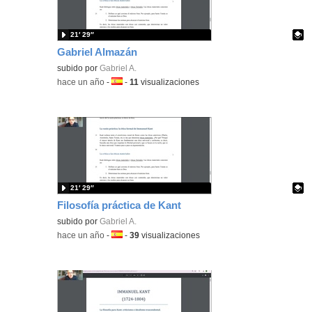
21′ 29″
Gabriel Almazán
Contenido educativo.
subido por
Gabriel A.
-
hace un año
-
Idioma:
-
11
visualizaciones
21′ 29″
Filosofía práctica de Kant
Contenido educativo.
subido por
Gabriel A.
-
hace un año
-
Idioma:
-
39
visualizaciones