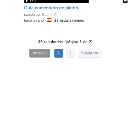
13′ 0″
Guía comentario de platón
Contenido educativo.
subido por
Gabriel A.
-
hace un año
-
Idioma:
-
28
visualizaciones
39
resultados (página
1
de
2
)
Anterior
1
2
Siguiente