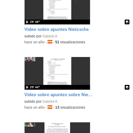
29′ 48″
Video sobre apuntes Nietzsche
Contenido educativo.
subido por
Gabriel A.
-
hace un año
-
Idioma:
-
51
visualizaciones
29′ 44″
Video sobre apuntes sobre Nietzsche
Contenido educativo.
subido por
Gabriel A.
-
hace un año
-
Idioma:
-
13
visualizaciones