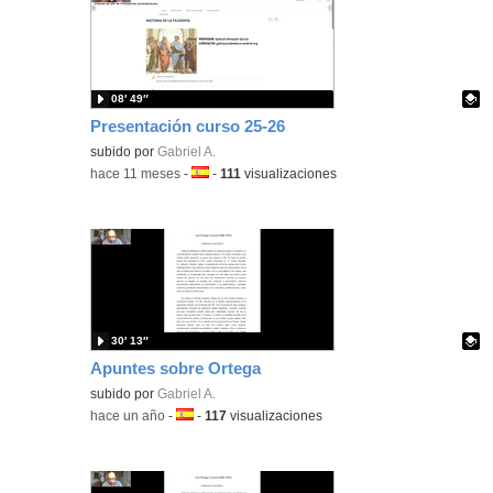
08′ 49″
Presentación curso 25-26
Contenido educativo.
subido por
Gabriel A.
-
hace 11 meses
-
Idioma:
-
111
visualizaciones
30′ 13″
Apuntes sobre Ortega
Contenido educativo.
subido por
Gabriel A.
-
hace un año
-
Idioma:
-
117
visualizaciones