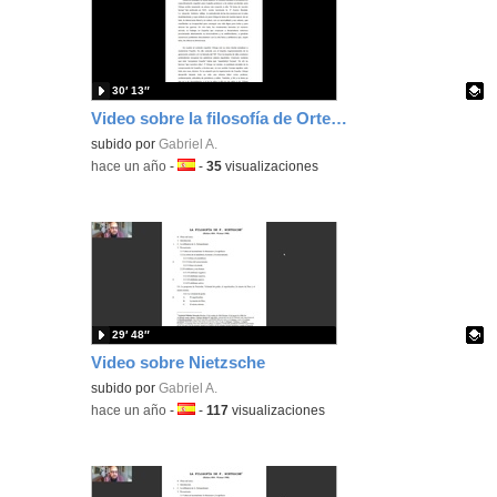
30′ 13″
Video sobre la filosofía de Ortega y Gasset
Contenido educativo.
subido por
Gabriel A.
-
hace un año
-
Idioma:
-
35
visualizaciones
29′ 48″
Video sobre Nietzsche
Contenido educativo.
subido por
Gabriel A.
-
hace un año
-
Idioma:
-
117
visualizaciones