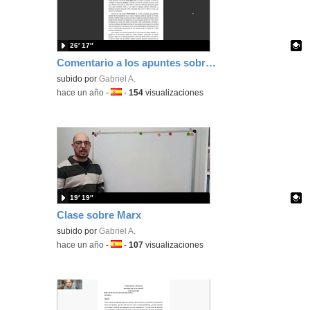
26′ 17″
Comentario a los apuntes sobre MArx
Contenido educativo.
subido por
Gabriel A.
-
hace un año
-
Idioma:
-
154
visualizaciones
19′ 19″
Clase sobre Marx
Contenido educativo.
subido por
Gabriel A.
-
hace un año
-
Idioma:
-
107
visualizaciones