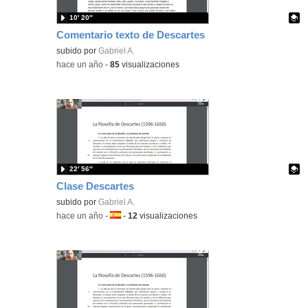
10′ 20″
Comentario texto de Descartes
Contenido educativo.
subido por
Gabriel A.
-
hace un año
-
85
visualizaciones
22′ 56″
Clase Descartes
Contenido educativo.
subido por
Gabriel A.
-
hace un año
-
Idioma:
-
12
visualizaciones