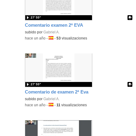
27′ 55″
Comentario examen 2ª EVA
Contenido educativo.
subido por
Gabriel A.
-
hace un año
-
Idioma:
-
53
visualizaciones
27′ 55″
Comentario de examen 2ª Eva
Contenido educativo.
subido por
Gabriel A.
-
hace un año
-
Idioma:
-
11
visualizaciones