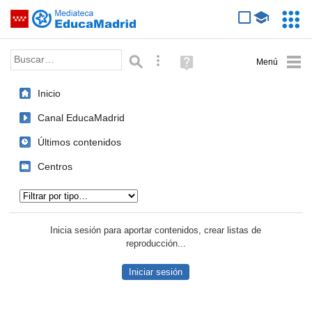
Mediateca de EducaMadrid
Saltar navegación
Servic
Educa
Palabra o frase:
Búsqueda avanzada
Ayuda
(en
ventana
Inicio
nueva)
Canal EducaMadrid
Últimos contenidos
Centros
Tipo de contenido:
Inicia sesión para aportar contenidos, crear listas de
reproducción...
Iniciar sesión