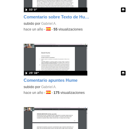
05′ 0″
Comentario sobre Texto de Hume
Contenido educativo.
subido por
Gabriel A.
-
hace un año
-
Idioma:
-
55
visualizaciones
25′ 38″
Comentario apuntes Hume
Contenido educativo.
subido por
Gabriel A.
-
hace un año
-
Idioma:
-
175
visualizaciones