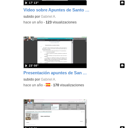
17′ 13″
Video sobre Apuntes de Santo Tomás
Contenido educativo.
subido por
Gabriel A.
-
hace un año
-
123
visualizaciones
23′ 08″
Presentación apuntes de San Agustín
Contenido educativo.
subido por
Gabriel A.
-
hace un año
-
Idioma:
-
170
visualizaciones