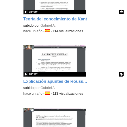
28′ 09″
Teoría del conocimiento de Kant
Contenido educativo.
subido por
Gabriel A.
-
hace un año
-
Idioma:
-
114
visualizaciones
18′ 12″
Explicación apuntes de Rousseau
Contenido educativo.
subido por
Gabriel A.
-
hace un año
-
Idioma:
-
113
visualizaciones