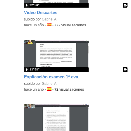
22′ 56″
Video Descartes
Contenido educativo.
subido por
Gabriel A.
-
hace un año
-
Idioma:
-
222
visualizaciones
13′ 58″
Explicación examen 1ª eva.
Contenido educativo.
subido por
Gabriel A.
-
hace un año
-
Idioma:
-
72
visualizaciones