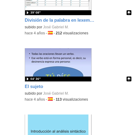
39′ 08″
División de la palabra en lexemas y morfemas
Contenido educativo.
subido por
José Gabriel M.
-
hace 4 años
-
Idioma:
-
212
visualizaciones
04′ 36″
El sujeto
Contenido educativo.
subido por
José Gabriel M.
-
hace 4 años
-
Idioma:
-
113
visualizaciones