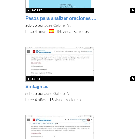
20′ 33″
Pasos para analizar oraciones simples
Contenido educativo.
subido por
José Gabriel M.
-
hace 4 años
-
Idioma:
-
93
visualizaciones
33′ 43″
Sintagmas
Contenido educativo.
subido por
José Gabriel M.
-
hace 4 años
-
15
visualizaciones