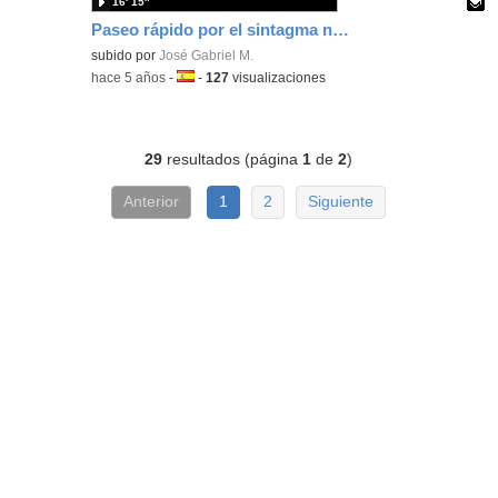
16′ 15″
Paseo rápido por el sintagma nominal y sus hermanos
Contenido educativo.
subido por
José Gabriel M.
-
hace 5 años
-
Idioma:
-
127
visualizaciones
29
resultados (página
1
de
2
)
Anterior
1
2
Siguiente