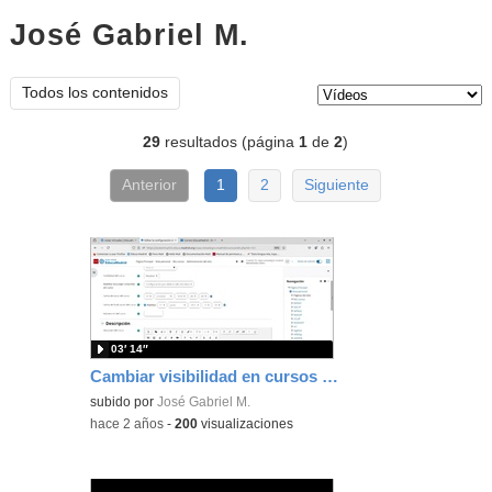
José Gabriel M.
vídeos
Tipo de contenido:
Todos los contenidos
29
resultados (página
1
de
2
)
Anterior
1
2
Siguiente
03′ 14″
Cambiar visibilidad en cursos del aula virtual
subido por
José Gabriel M.
-
hace 2 años
-
200
visualizaciones