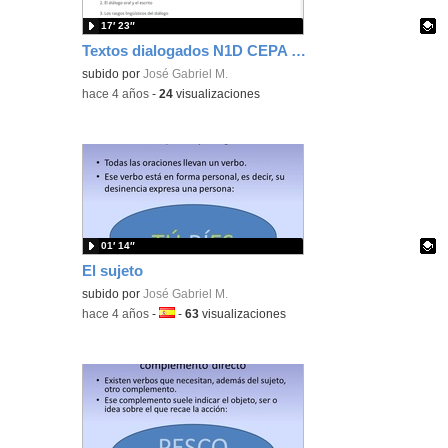
17′ 23″
Textos dialogados N1D CEPA VISTA ALEGRE
Contenido educativo.
subido por
José Gabriel M.
-
hace 4 años
-
24
visualizaciones
01′ 14″
El sujeto
Contenido educativo.
subido por
José Gabriel M.
-
hace 4 años
-
Idioma:
-
63
visualizaciones