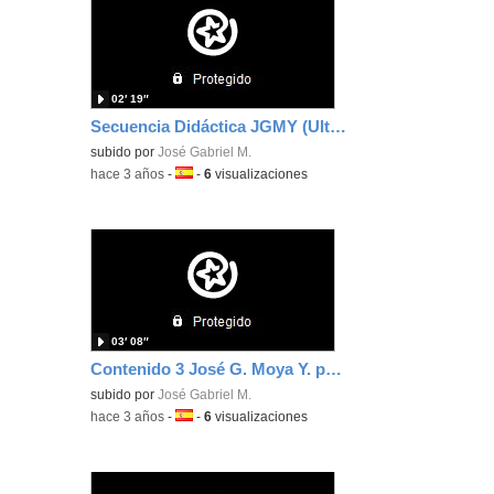
02′ 19″
Secuencia Didáctica JGMY (Ultra rápido)
subido por
José Gabriel M.
-
hace 3 años
-
Idioma:
-
6
visualizaciones
03′ 08″
Contenido 3 José G. Moya Y. para acreditación
subido por
José Gabriel M.
-
hace 3 años
-
Idioma:
-
6
visualizaciones