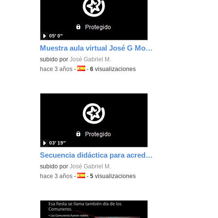
05′ 0″
Muestra aula virtual José G Moya Y para acreditación - Subtítulos a fuego
subido por
José Gabriel M.
-
hace 3 años
-
Idioma:
-
6
visualizaciones
03′ 19″
Secuencia didáctica para acreditación - J Gabriel Moya Y.
subido por
José Gabriel M.
-
hace 3 años
-
Idioma:
-
5
visualizaciones