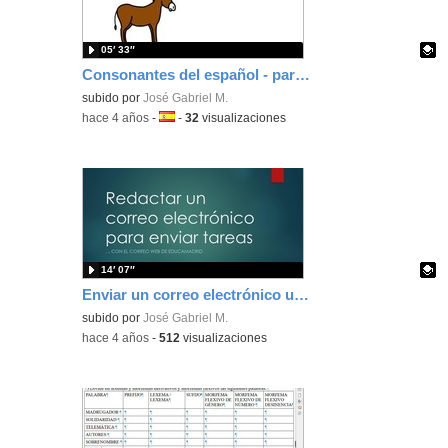
05′ 33″
Consonantes del español - parte 1
Contenido educativo.
subido por
José Gabriel M.
-
hace 4 años
-
Idioma:
-
32
visualizaciones
14′ 07″
Enviar un correo electrónico usando el correo web de educamadrid
Contenido educativo.
subido por
José Gabriel M.
-
hace 4 años
-
512
visualizaciones