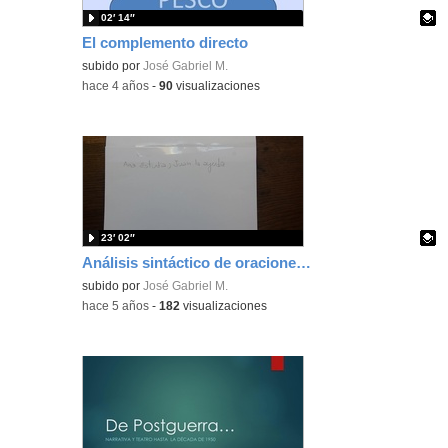
02′ 14″
El complemento directo
Contenido educativo.
subido por
José Gabriel M.
-
hace 4 años
-
90
visualizaciones
23′ 02″
Análisis sintáctico de oraciones compuestas - BÁSICO
Contenido educativo.
subido por
José Gabriel M.
-
hace 5 años
-
182
visualizaciones