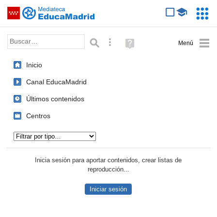
Mediateca de EducaMadrid
Saltar navegación
Servic
Educa
Palabra o frase:
Búsqueda avanzada
Ayuda
(en
ventana
Inicio
nueva)
Canal EducaMadrid
Últimos contenidos
Centros
Tipo de contenido:
Inicia sesión para aportar contenidos, crear listas de
reproducción...
Iniciar sesión