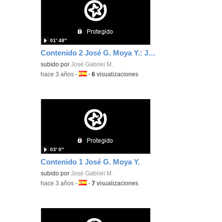
01′ 48″
Contenido 2 José G. Moya Y.: Juego Memory
subido por
José Gabriel M.
-
hace 3 años
-
Idioma:
-
6
visualizaciones
03′ 0″
Contenido 1 José G. Moya Y.
subido por
José Gabriel M.
-
hace 3 años
-
Idioma:
-
7
visualizaciones