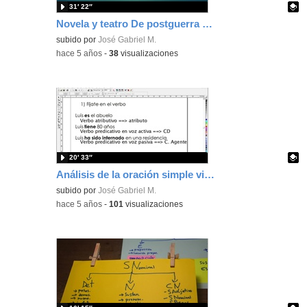
31′ 22″
Novela y teatro De postguerra hasta 1959
Contenido educativo.
subido por
José Gabriel M.
-
hace 5 años
-
38
visualizaciones
20′ 33″
Análisis de la oración simple video cutre porque no tengo recursos
Contenido educativo.
subido por
José Gabriel M.
-
hace 5 años
-
101
visualizaciones