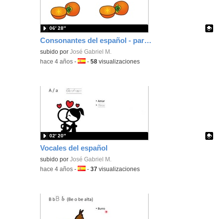
06′ 28″
Consonantes del español - parte 2
Contenido educativo.
subido por
José Gabriel M.
-
hace 4 años
-
Idioma:
-
58
visualizaciones
02′ 20″
Vocales del español
Contenido educativo.
subido por
José Gabriel M.
-
hace 4 años
-
Idioma:
-
37
visualizaciones