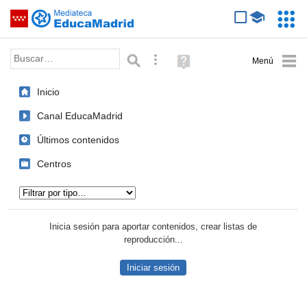
Mediateca de EducaMadrid
Saltar navegación
Servic
Educa
Palabra o frase:
Búsqueda avanzada
Ayuda
(en
ventana
Inicio
nueva)
Canal EducaMadrid
Últimos contenidos
Centros
Tipo de contenido:
Inicia sesión para aportar contenidos, crear listas de
reproducción...
Iniciar sesión