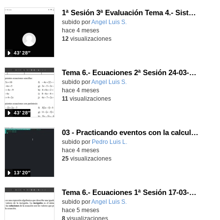
1ª Sesión 3ª Evaluación Tema 4.- Sistemas de ecuaciones 26-03-2026
Contenido educativo.
subido por
Angel Luis S.
-
hace 4 meses
12
visualizaciones
43′ 28″
Tema 6.- Ecuaciones 2ª Sesión 24-03-2026
Contenido educativo.
subido por
Angel Luis S.
-
hace 4 meses
11
visualizaciones
43′ 28″
03 - Practicando eventos con la calculadora
Contenido educativo.
subido por
Pedro Luis L.
-
hace 4 meses
25
visualizaciones
13′ 20″
Tema 6.- Ecuaciones 1ª Sesión 17-03-2026
Contenido educativo.
subido por
Angel Luis S.
-
hace 5 meses
8
visualizaciones