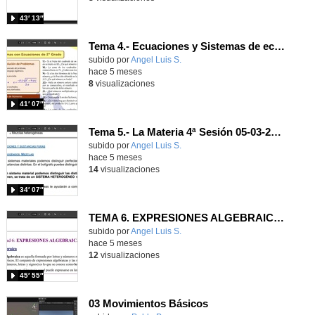
43′ 13″
Tema 4.- Ecuaciones y Sistemas de ecuaciones 7ª Sesión 05-03-2026
Contenido educativo.
subido por
Angel Luis S.
-
hace 5 meses
8
visualizaciones
41′ 07″
Tema 5.- La Materia 4ª Sesión 05-03-2026
Contenido educativo.
subido por
Angel Luis S.
-
hace 5 meses
14
visualizaciones
34′ 07″
TEMA 6. EXPRESIONES ALGEBRAICAS 1ª Sesión 03-03-2026
Contenido educativo.
subido por
Angel Luis S.
-
hace 5 meses
12
visualizaciones
45′ 55″
03 Movimientos Básicos