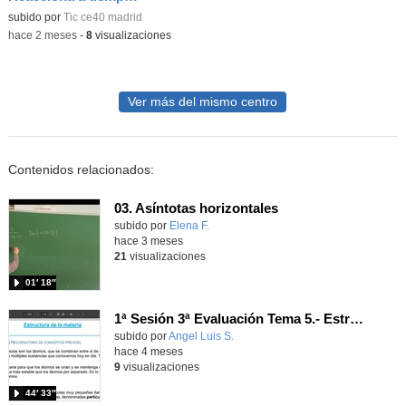
subido por
Tic ce40 madrid
-
hace 2 meses
-
8
visualizaciones
Ver más del mismo centro
Contenidos relacionados:
03. Asíntotas horizontales
Contenido educativo.
subido por
Elena F.
-
hace 3 meses
21
visualizaciones
01′ 18″
1ª Sesión 3ª Evaluación Tema 5.- Estructura de la Materia 26-03-2026
Contenido educativo.
subido por
Angel Luis S.
-
hace 4 meses
9
visualizaciones
44′ 33″