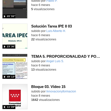
Contenido educativo.
subido por
Pablo P.
-
hace 6 meses
5
visualizaciones
05′ 55″
Solución Tarea IPE II 03
Contenido educativo.
subido por
Luis Alberto H.
-
hace 6 meses
22
visualizaciones
23′ 36″
TEMA 5. PROPORCIONALIDAD Y PORCENTAJES 3ª Sesión 03-02-2026
Contenido educativo.
subido por
Angel Luis S.
-
hace 6 meses
13
visualizaciones
49′ 13″
Bloque 03. Vídeo 15
Contenido educativo.
subido por
Innovacionyformacion
-
hace 8 meses
1642
visualizaciones
11′ 09″