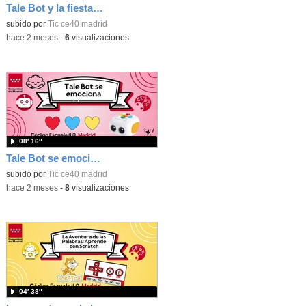
Tale Bot y la fiesta de Halloween
subido por
Tic ce40 madrid
-
hace 2 meses
-
6
visualizaciones
08′ 16″
Tale Bot se emociona
subido por
Tic ce40 madrid
-
hace 2 meses
-
8
visualizaciones
04′ 38″