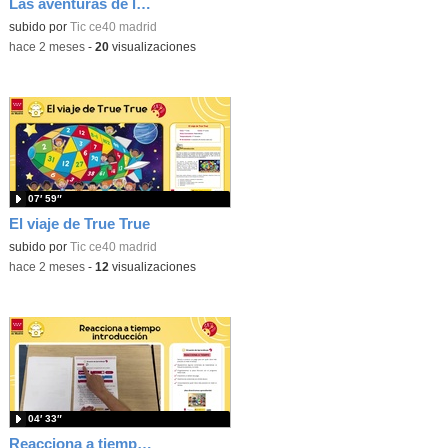
Las aventuras de la palabras. Aprende con Scratch
subido por
Tic ce40 madrid
-
hace 2 meses
-
20
visualizaciones
07′ 59″
El viaje de True True
subido por
Tic ce40 madrid
-
hace 2 meses
-
12
visualizaciones
04′ 33″
Reacciona a tiempo: programación y reflejos con Micro:bit