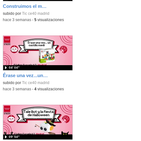
Construimos el mundo con Lego
subido por
Tic ce40 madrid
-
hace 3 semanas
-
5
visualizaciones
04′ 04″
Érase una vez...un castillo medieval
subido por
Tic ce40 madrid
-
hace 3 semanas
-
4
visualizaciones
09′ 54″