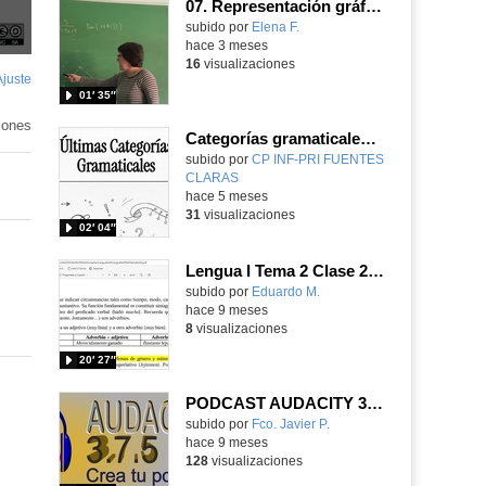
07. Representación gráfica
Contenido educativo.
subido por
Elena F.
-
hace 3 meses
16
visualizaciones
Ajuste
de
01′ 35″
pantalla
iones
Categorías gramaticales III (adverbios, preposiciones, conjunciones e interjecciones)
Contenido educativo.
subido por
CP INF-PRI FUENTES
CLARAS
-
hace 5 meses
31
visualizaciones
02′ 04″
Lengua I Tema 2 Clase 26 20251126 - Adverbios, preposiciones y conjunciones
Contenido educativo.
subido por
Eduardo M.
-
hace 9 meses
8
visualizaciones
20′ 27″
PODCAST AUDACITY 3 DE 4
Contenido educativo.
subido por
Fco. Javier P.
-
hace 9 meses
128
visualizaciones