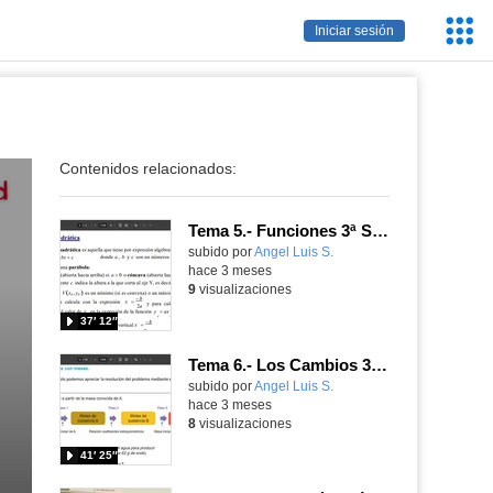
Servic
Iniciar sesión
Educa
Contenidos relacionados:
Tema 5.- Funciones 3ª Sesión 07-05-2026
Contenido educativo.
subido por
Angel Luis S.
-
hace 3 meses
9
visualizaciones
37′ 12″
Tema 6.- Los Cambios 3ª Sesión 07-05-2026
Contenido educativo.
subido por
Angel Luis S.
-
hace 3 meses
8
visualizaciones
41′ 25″