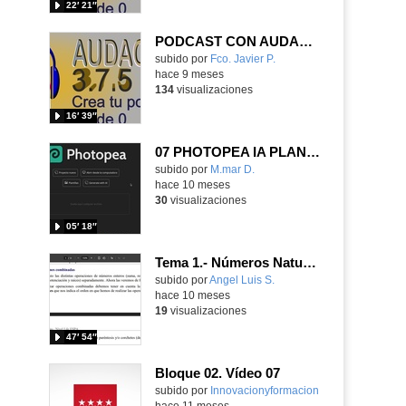
22′ 21″
PODCAST CON AUDACITY PASO 1 DE 4
Contenido educativo.
subido por
Fco. Javier P.
-
hace 9 meses
134
visualizaciones
16′ 39″
07 PHOTOPEA IA PLANTILLAS Y TAMPÓN DE CLONAR
Contenido educativo.
subido por
M.mar D.
-
hace 10 meses
30
visualizaciones
05′ 18″
Tema 1.- Números Naturales 2ª Sesión 07-10-2025
Contenido educativo.
subido por
Angel Luis S.
-
hace 10 meses
19
visualizaciones
47′ 54″
Bloque 02. Vídeo 07
Contenido educativo.
subido por
Innovacionyformacion
-
hace 11 meses