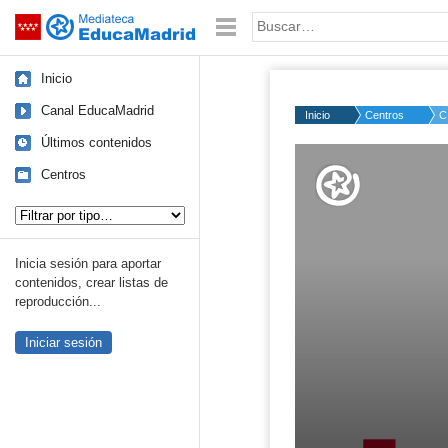
Mediateca de EducaMadrid
Saltar navegación
Palabra o frase:
Inicio
Canal EducaMadrid
Inicio
Centros
C
Últimos contenidos
Volume
50%
Centros
Tipo de contenido:
Inicia sesión para aportar
contenidos, crear listas de
reproducción...
Iniciar sesión