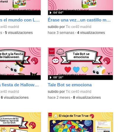
04′ 04″
Construimos el mundo con Lego
Érase una vez...un castillo medieval
 ce40 madrid
subido por
Tic ce40 madrid
as
-
5
visualizaciones
-
hace 3 semanas
-
4
visualizaciones
08′ 16″
Tale Bot y la fiesta de Halloween
Tale Bot se emociona
 ce40 madrid
subido por
Tic ce40 madrid
-
6
visualizaciones
-
hace 2 meses
-
8
visualizaciones