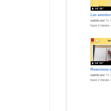
04′ 38″
subido por
Tic
-
hace 2 meses
04′ 33″
subido por
Tic
-
hace 2 meses