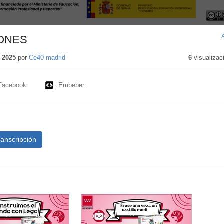
ONES
 2025
por
Ce40 madrid
6
visualizac
Facebook
Embeber
ranscripción