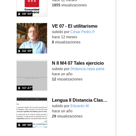
1855
visualizaciones
08′ 59″
VE 07 - El utilitarismo
Contenido educativo.
subido por
César Pedro P.
-
hace 12 meses
8
visualizaciones
04′ 39″
N II M4 07 Tales ejercicio
Contenido educativo.
subido por
Distancia cepa parla
-
hace un año
12
visualizaciones
03′ 47″
Lengua II Distancia Clase 64 20250519 - Oraciones compuestas coordinadas y subordinadas
Contenido educativo.
subido por
Eduardo M.
-
hace un año
29
visualizaciones
48′ 08″