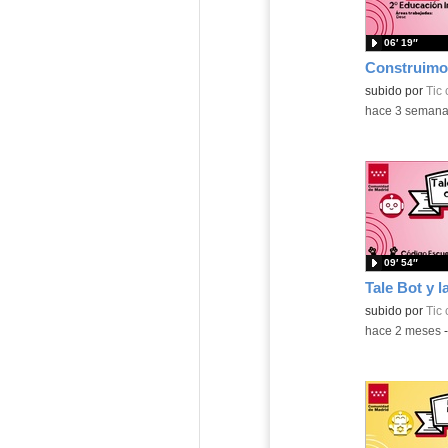
06′ 19″
subido por
Tic
-
hace 3 seman
09′ 54″
subido por
Tic
-
hace 2 meses