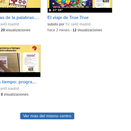
07′ 59″
Las aventuras de la palabras. Aprende con Scratch
El viaje de True True
 ce40 madrid
subido por
Tic ce40 madrid
-
20
visualizaciones
-
hace 2 meses
-
12
visualizaciones
Reacciona a tiempo: programación y reflejos con Micro:bit
 ce40 madrid
-
8
visualizaciones
Ver más del mismo centro