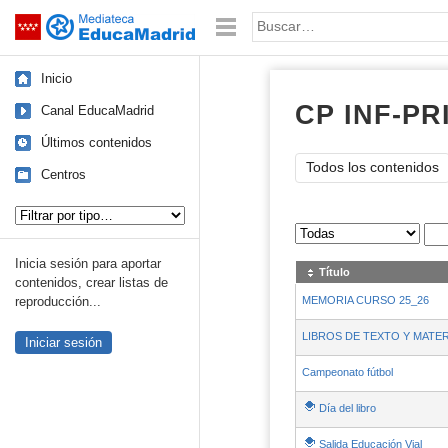
Mediateca de EducaMadrid
Saltar navegación
Palabra o frase:
Inicio
CP INF-P
Canal EducaMadrid
Últimos contenidos
Todos los contenidos
Centros
Tipo de contenido:
Sus archivos
:
Inicia sesión para aportar
Título
contenidos, crear listas de
MEMORIA CURSO 25_26
reproducción...
LIBROS DE TEXTO Y MATE
Iniciar sesión
Campeonato fútbol
Día del libro
Salida Educación Vial