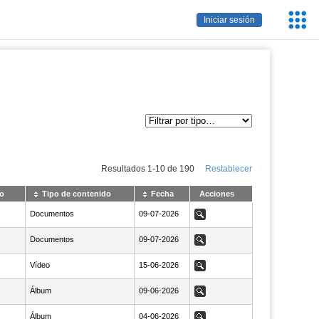
Servic
Iniciar sesión
Educa
Resultados
1
-
10
de
190
Restablecer
o
Tipo de contenido
Fecha
Acciones
Documentos
NaN09-07-2026
09-07-2026
Ver
Documentos
NaN09-07-2026
09-07-2026
Ver
Vídeo
NaN15-06-2026
15-06-2026
Ver
Álbum
NaN09-06-2026
09-06-2026
Ver
Álbum
NaN04-06-2026
04-06-2026
Ver