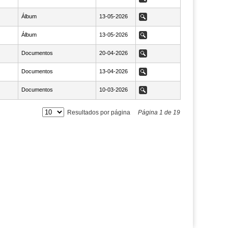
Álbum
NaN13-05-2026
13-05-2026
Ver
Álbum
NaN13-05-2026
13-05-2026
Ver
Documentos
NaN20-04-2026
20-04-2026
Ver
Documentos
NaN13-04-2026
13-04-2026
Ver
Documentos
NaN10-03-2026
10-03-2026
Ver
Resultados por página
Página
1
de
19