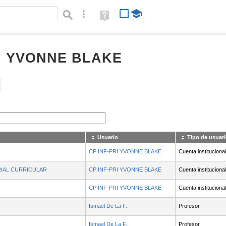
Búsqueda avanzada
Ayuda
(en
ventana
nueva)
RI YVONNE BLAKE
Tipo de contenido:
Usuario
Tipo de usuari
CP INF-PRI YVONNE BLAKE
Cuenta institucional
RIAL CURRICULAR
CP INF-PRI YVONNE BLAKE
Cuenta institucional
CP INF-PRI YVONNE BLAKE
Cuenta institucional
Ismael De La F.
Profesor
Ismael De La F.
Profesor