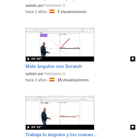
Contenido educativo.
subido por
Felicisimo G.
-
hace 2 años
-
Idioma:
-
7
visualizaciones
09′ 06″
Mide ángulos con Scratch
Contenido educativo.
subido por
Felicisimo G.
-
hace 2 años
-
Idioma:
-
15
visualizaciones
08′ 53″
Trabaja lo ángulos y los cuarantes con Scratch.