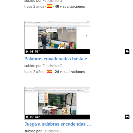
Contenido educativo.
subido por
Felicisimo G.
-
hace 2 años
-
Idioma:
-
46
visualizaciones
08′ 56″
Palabras encadenadas hasta equivocarse con Scracth
Contenido educativo.
subido por
Felicisimo G.
-
hace 2 años
-
Idioma:
-
24
visualizaciones
09′ 44″
Juega a palabras encadendas con Scratch
Contenido educativo.
subido por
Felicisimo G.