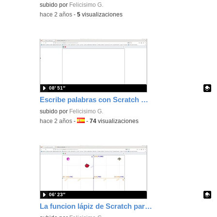
Contenido educativo.
subido por
Felicisimo G.
-
hace 2 años
-
5
visualizaciones
08′ 51″
Escribe palabras con Scratch usando el teclado
Contenido educativo.
subido por
Felicisimo G.
-
hace 2 años
-
Idioma:
-
74
visualizaciones
06′ 23″
La funcion lápiz de Scratch para trabajar la geometría