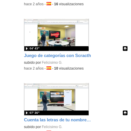
-
hace 2 años
-
Idioma:
-
16
visualizaciones
04′ 43″
Juego de categorías con Scracth
Contenido educativo.
subido por
Felicisimo G.
-
hace 2 años
-
Idioma:
-
10
visualizaciones
07′ 36″
Cuenta las letras de tu nombre con Scratch
Contenido educativo.
subido por
Felicisimo G.