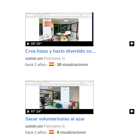
05′ 10″
Crea listas y hazlo divertido con tu voz
Contenido educativo.
subido por
Felicisimo G.
-
hace 2 años
-
Idioma:
-
10
visualizaciones
07′ 14″
Sacar voluntarios/as al azar
Contenido educativo.
subido por
Felicisimo G.
-
hace 2 años
-
Idioma:
-
8
visualizaciones