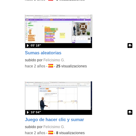
05′ 18″
Sumas aleatorias
Contenido educativo.
subido por
Felicisimo G.
-
hace 2 años
-
Idioma:
-
25
visualizaciones
10′ 04″
Juego de hacer clic y sumar
Contenido educativo.
subido por
Felicisimo G.
-
hace 2 años
-
Idioma:
-
8
visualizaciones