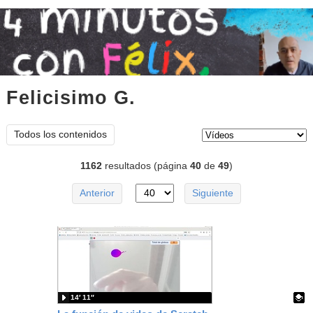
Felicisimo G.
vídeos
Tipo de contenido:
Todos los contenidos
1162
resultados (página
40
de
49
)
Anterior
Siguiente
14′ 11″