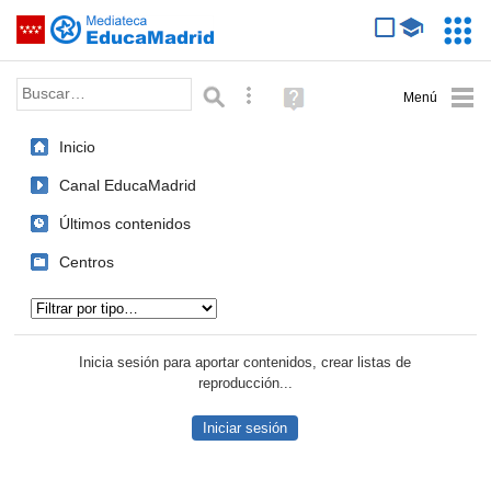
Mediateca de EducaMadrid
Saltar navegación
Servic
Educa
Palabra o frase:
Búsqueda avanzada
Ayuda
(en
ventana
Inicio
nueva)
Canal EducaMadrid
Últimos contenidos
Centros
Tipo de contenido:
Inicia sesión para aportar contenidos, crear listas de
reproducción...
Iniciar sesión