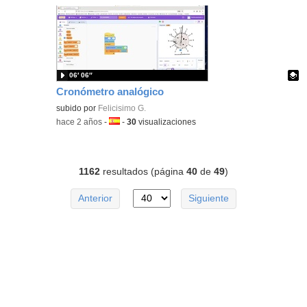
06′ 06″
Cronómetro analógico
Contenido educativo.
subido por
Felicisimo G.
-
hace 2 años
-
Idioma:
-
30
visualizaciones
1162
resultados (página
40
de
49
)
Anterior
Siguiente