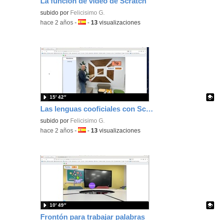
La función de video de Scratch
Contenido educativo.
subido por
Felicisimo G.
-
hace 2 años
-
Idioma:
-
13
visualizaciones
15′ 42″
Las lenguas cooficiales con Scratch
Contenido educativo.
subido por
Felicisimo G.
-
hace 2 años
-
Idioma:
-
13
visualizaciones
10′ 49″
Frontón para trabajar palabras