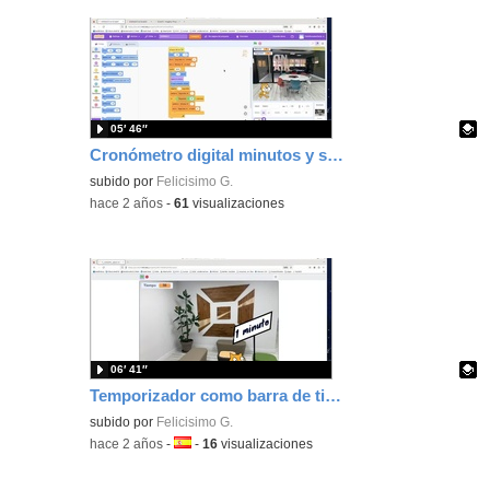
05′ 46″
Cronómetro digital minutos y segundos
Contenido educativo.
subido por
Felicisimo G.
-
hace 2 años
-
61
visualizaciones
06′ 41″
Temporizador como barra de tiempo
Contenido educativo.
subido por
Felicisimo G.
-
hace 2 años
-
Idioma:
-
16
visualizaciones