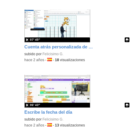
07′ 45″
Cuenta atrás personalizada de 7 minutos
Contenido educativo.
subido por
Felicisimo G.
-
hace 2 años
-
Idioma:
-
18
visualizaciones
06′ 43″
Escribe la fecha del día
Contenido educativo.
subido por
Felicisimo G.
-
hace 2 años
-
Idioma:
-
13
visualizaciones