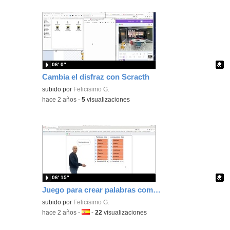
06′ 0″
Cambia el disfraz con Scracth
Contenido educativo.
subido por
Felicisimo G.
-
hace 2 años
-
5
visualizaciones
06′ 15″
Juego para crear palabras compuestas
Contenido educativo.
subido por
Felicisimo G.
-
hace 2 años
-
Idioma:
-
22
visualizaciones