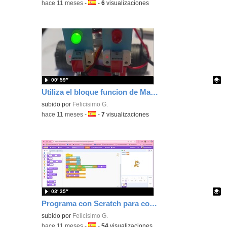
-
hace 11 meses
-
Idioma:
-
6
visualizaciones
00′ 59″
Utiliza el bloque funcion de MakeCode para que las luces de tu robot Nezha parpadeen
Contenido educativo.
subido por
Felicisimo G.
-
hace 11 meses
-
Idioma:
-
7
visualizaciones
03′ 35″
Programa con Scratch para comparar números mayores o menores de un modo autocorregible.
Contenido educativo.
subido por
Felicisimo G.
-
hace 11 meses
-
Idioma:
-
54
visualizaciones