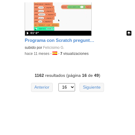
01′ 0″
Programa con Scratch preguntas para conocer los gustos y aficiones de tus alumnos/as al inicio del curso.
Contenido educativo.
subido por
Felicisimo G.
-
hace 11 meses
-
Idioma:
-
7
visualizaciones
1162
resultados (página
16
de
49
)
Anterior
Siguiente