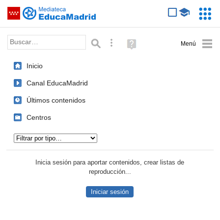
Mediateca de EducaMadrid
Saltar navegación
Servic
Educa
Palabra o frase:
Búsqueda avanzada
Ayuda
(en
ventana
Inicio
nueva)
Canal EducaMadrid
Últimos contenidos
Centros
Tipo de contenido:
Inicia sesión para aportar contenidos, crear listas de
reproducción...
Iniciar sesión