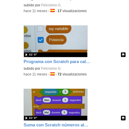
Contenido educativo.
subido por
Felicisimo G.
-
hace 11 meses
-
Idioma:
-
17
visualizaciones
01′ 0″
Programa con Scratch para calcular potencias
Contenido educativo.
subido por
Felicisimo G.
-
hace 11 meses
-
Idioma:
-
72
visualizaciones
01′ 0″
Suma con Scratch números aleatorios con su resultado