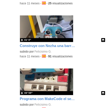
-
hace 11 meses
-
Idioma:
-
25
visualizaciones
01′ 0″
Construye con Nezha una barrera de parking con sensor de movimiento y aviso sonoro programando con MakeCode
Contenido educativo.
subido por
Felicisimo G.
-
hace 11 meses
-
Idioma:
-
91
visualizaciones
00′ 59″
Programa con MakeCode el sensor de gestos de Nezha conectado al puerto IIC.
Contenido educativo.
subido por
Felicisimo G.