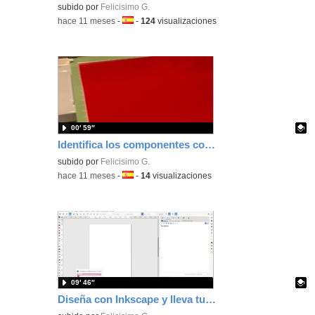
Contenido educativo.
subido por
Felicisimo G.
-
hace 11 meses
-
Idioma:
-
124
visualizaciones
00′ 59″
Identifica los componentes con pegatinas usando la Cricut diseñando con Inkscape
Contenido educativo.
subido por
Felicisimo G.
-
hace 11 meses
-
Idioma:
-
14
visualizaciones
09′ 46″
Diseña con Inkscape y lleva tus trabajos a Cricut para hacer pegatinas