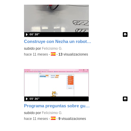
00′ 38″
Construye con Nezha un robot que se mueva con tu JoystickBit y que tenga servos, luces y sonidos
Contenido educativo.
subido por
Felicisimo G.
-
hace 11 meses
-
Idioma:
-
13
visualizaciones
05′ 36″
Programa preguntas sobre gustos y aficiones con Scratch para conocer a tus alumnos/as
Contenido educativo.
subido por
Felicisimo G.
-
hace 11 meses
-
Idioma:
-
9
visualizaciones