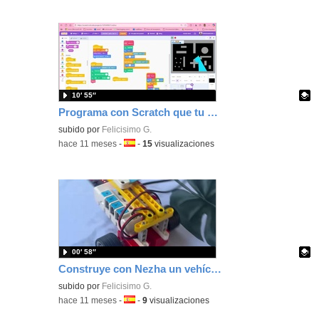
10′ 55″
Programa con Scratch que tu personaje envié rayos y escaneé un espacio
Contenido educativo.
subido por
Felicisimo G.
-
hace 11 meses
-
Idioma:
-
15
visualizaciones
00′ 58″
Construye con Nezha un vehículo de emergencia con sus luces y sonidos programado con MakeCode
Contenido educativo.
subido por
Felicisimo G.
-
hace 11 meses
-
Idioma:
-
9
visualizaciones