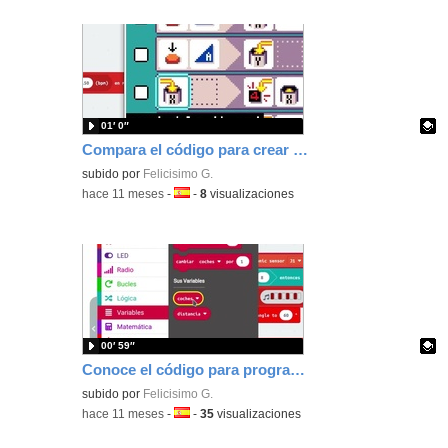
01′ 0″
Compara el código para crear un contador que suma con MakeCode y MicroCode
Contenido educativo.
subido por
Felicisimo G.
-
hace 11 meses
-
Idioma:
-
8
visualizaciones
00′ 59″
Conoce el código para programar con MakeCode una barrera con contador
Contenido educativo.
subido por
Felicisimo G.
-
hace 11 meses
-
Idioma:
-
35
visualizaciones