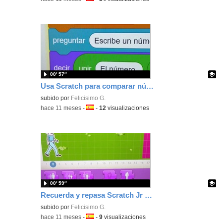
00′ 57″
Usa Scratch para comparar números en el repaso de sexo al inicio del curso
Contenido educativo.
subido por
Felicisimo G.
-
hace 11 meses
-
Idioma:
-
12
visualizaciones
00′ 59″
Recuerda y repasa Scratch Jr al inicio del curso con una animación.
Contenido educativo.
subido por
Felicisimo G.
-
hace 11 meses
-
Idioma:
-
9
visualizaciones