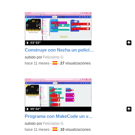
03′ 53″
Construye con Nezha un policía del ruido programando con MakeCode tu placa microbit.
Contenido educativo.
subido por
Felicisimo G.
-
hace 11 meses
-
Idioma:
-
27
visualizaciones
05′ 02″
Programa con MakeCode un vehículo construido con Nezha, que evite obstáculos con un sensor de choque
Contenido educativo.
subido por
Felicisimo G.
-
hace 11 meses
-
Idioma:
-
10
visualizaciones