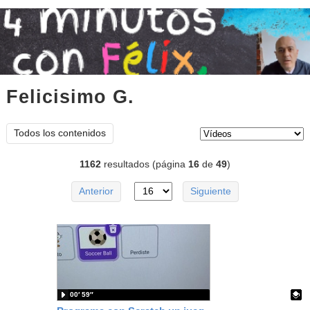
Felicisimo G.
vídeos
Tipo de contenido:
Todos los contenidos
1162
resultados (página
16
de
49
)
Anterior
Siguiente
00′ 59″