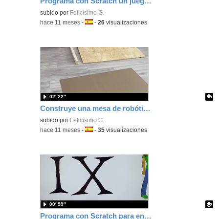
Programa con Scratch un juego sencillo de fútbol para trabajar los bloques de control y sensores
Contenido educativo.
subido por
Felicisimo G.
-
hace 11 meses
-
Idioma:
-
26
visualizaciones
02′ 22″
Construye una mesa de robótica para trabajar con seguridad.
Contenido educativo.
subido por
Felicisimo G.
-
hace 11 meses
-
Idioma:
-
35
visualizaciones
00′ 59″
Programa con Scratch para enseñar los números romanos, sumando o restando valor según la posición.