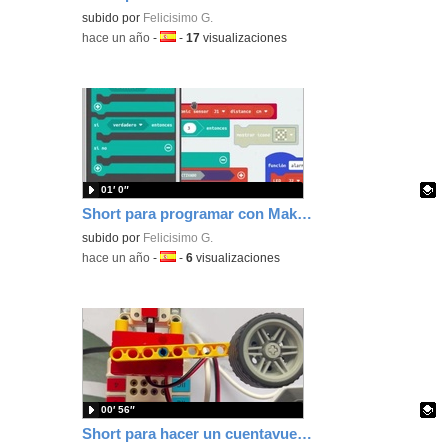
Contenido educativo.
subido por
Felicisimo G.
-
hace un año
-
Idioma:
-
17
visualizaciones
01′ 0″
Short para programar con MakeCode una alarma silenciosa con un LED rojo que se activa al retirar un objeto.
Contenido educativo.
subido por
Felicisimo G.
-
hace un año
-
Idioma:
-
6
visualizaciones
00′ 56″
Short para hacer un cuentavueltas programando con MakeCode tu placa microbit usando los bloques de construcción de Nezha.