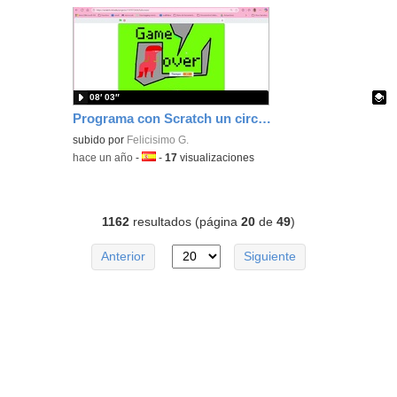
08′ 03″
Programa con Scratch un circuito donde te penalice tocar los bordes cuando te persiguen.
Contenido educativo.
subido por
Felicisimo G.
-
hace un año
-
Idioma:
-
17
visualizaciones
1162
resultados (página
20
de
49
)
Anterior
Siguiente