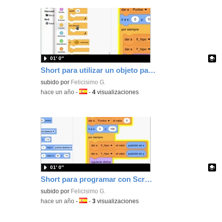
01′ 0″
Short para utilizar un objeto para penalizar a tu personaje por salirte del circuito.
Contenido educativo.
subido por
Felicisimo G.
-
hace un año
-
Idioma:
-
4
visualizaciones
01′ 0″
Short para programar con Scratch varios objetos que persiguen a tu personaje por el escenario.
Contenido educativo.
subido por
Felicisimo G.
-
hace un año
-
Idioma:
-
3
visualizaciones