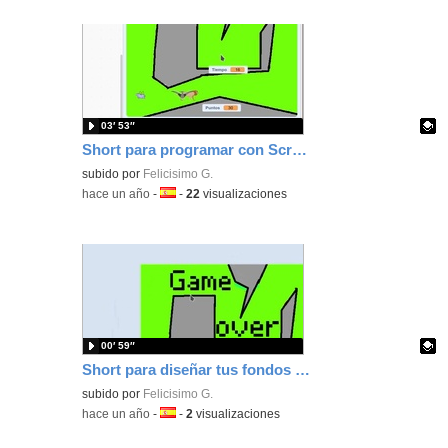
03′ 53″
Short para programar con Scratch para ejecutar una acción cuando tu personaje toque un color
Contenido educativo.
subido por
Felicisimo G.
-
hace un año
-
Idioma:
-
22
visualizaciones
00′ 59″
Short para diseñar tus fondos con Scracth como un vector para tus juegos de persecución
Contenido educativo.
subido por
Felicisimo G.
-
hace un año
-
Idioma:
-
2
visualizaciones