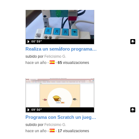
00′ 59″
Realiza un semáforo programando con MakeCode tu placa Microbit con Nezha.
Contenido educativo.
subido por
Felicisimo G.
-
hace un año
-
Idioma:
-
65
visualizaciones
09′ 50″
Programa con Scratch un juego creando clones que persiguen dos ratones
Contenido educativo.
subido por
Felicisimo G.
-
hace un año
-
Idioma:
-
17
visualizaciones