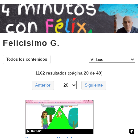
Felicisimo G.
vídeos
Tipo de contenido:
Todos los contenidos
1162
resultados (página
20
de
49
)
Anterior
Siguiente
04′ 56″