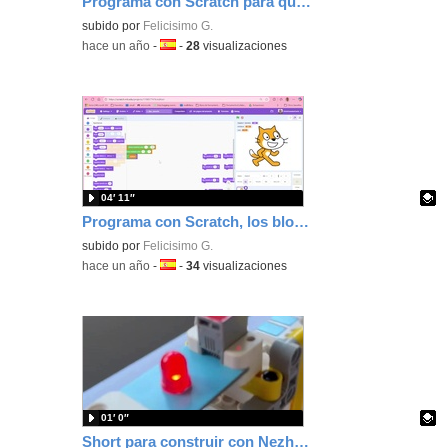
Programa con Scratch para que tu objeto se acerque o aleje variando su tamaño con los bloques de apariencia.
Contenido educativo.
subido por
Felicisimo G.
-
hace un año
-
Idioma:
-
28
visualizaciones
04′ 11″
Programa con Scratch, los bloques de apariencia para cambiar el tamaño de un objeto.
Contenido educativo.
subido por
Felicisimo G.
-
hace un año
-
Idioma:
-
34
visualizaciones
01′ 0″
Short para construir con Nezha una alarma con un LED programando con MakeCode.