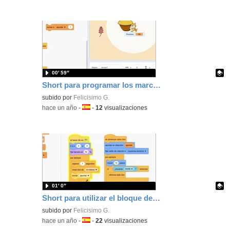
00′ 59″
Short para programar los marcadores de un juego de 2 jugadores con Scratch.
Contenido educativo.
subido por
Felicisimo G.
-
hace un año
-
Idioma:
-
12
visualizaciones
01′ 0″
Short para utilizar el bloque de crear clones de si mismo cuando programes con Scratch
Contenido educativo.
subido por
Felicisimo G.
-
hace un año
-
Idioma:
-
22
visualizaciones