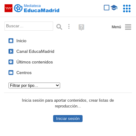
Mediateca de EducaMadrid
Saltar navegación
Servic
Educa
Palabra o frase:
Búsqueda avanzada
Ayuda
(en
ventana
Inicio
nueva)
Canal EducaMadrid
Últimos contenidos
Centros
Tipo de contenido:
Inicia sesión para aportar contenidos, crear listas de
reproducción...
Iniciar sesión