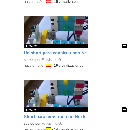
-
hace un año
-
Idioma:
-
15
visualizaciones
01′ 0″
Un short para construir con Nezha una estructura para un semáforo con pulsador.
Contenido educativo.
subido por
Felicisimo G.
-
hace un año
-
Idioma:
-
10
visualizaciones
01′ 0″
Short para construir con Nezha un semáforo con pulsador programando con MakeCode tu placa microbit
Contenido educativo.
subido por
Felicisimo G.
-
hace un año
-
Idioma:
-
14
visualizaciones