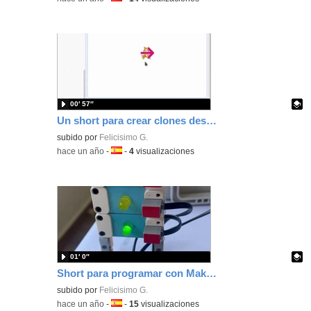
00′ 57″
Un short para crear clones desde otro objeto con Scratch.
Contenido educativo.
subido por
Felicisimo G.
-
hace un año
-
Idioma:
-
4
visualizaciones
01′ 0″
Short para programar con MakeCode un semáforo con aviso sonoro para tu placa microbit.
Contenido educativo.
subido por
Felicisimo G.
-
hace un año
-
Idioma:
-
15
visualizaciones