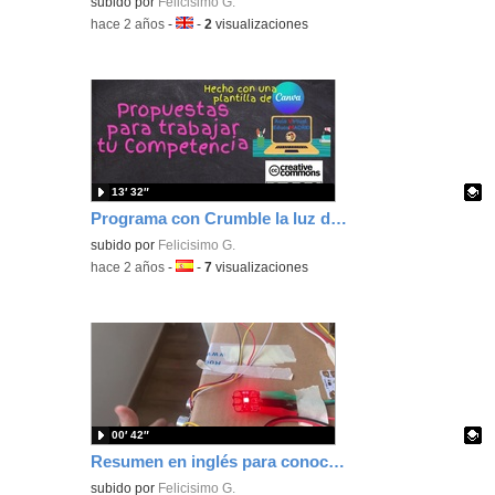
Contenido educativo.
subido por
Felicisimo G.
-
hace 2 años
-
Idioma:
-
2
visualizaciones
13′ 32″
Programa con Crumble la luz de aviso de plaza de aparcamiento vacía
Contenido educativo.
subido por
Felicisimo G.
-
hace 2 años
-
Idioma:
-
7
visualizaciones
00′ 42″
Resumen en inglés para conocer el aforo de un local.
Contenido educativo.
subido por
Felicisimo G.