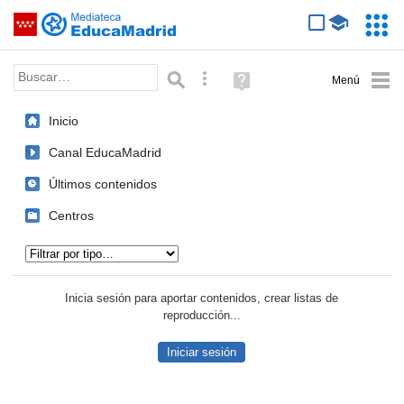
Mediateca de EducaMadrid
Saltar navegación
Servic
Educa
Palabra o frase:
Búsqueda avanzada
Ayuda
(en
ventana
Inicio
nueva)
Canal EducaMadrid
Últimos contenidos
Centros
Tipo de contenido:
Inicia sesión para aportar contenidos, crear listas de
reproducción...
Iniciar sesión