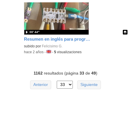
00′ 44″
Resumen en inglés para programar un servo con Crumble
Contenido educativo.
subido por
Felicisimo G.
-
hace 2 años
-
Idioma:
-
5
visualizaciones
1162
resultados (página
33
de
49
)
Anterior
Siguiente