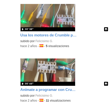
00′ 38″
Usa los motores de Crumble para graduar la intensidad de luz.
Contenido educativo.
subido por
Felicisimo G.
-
hace 2 años
-
Idioma:
-
5
visualizaciones
00′ 44″
Anímate a programar con Crumble un servo para una barrera de un parking.
Contenido educativo.
subido por
Felicisimo G.
-
hace 2 años
-
Idioma:
-
11
visualizaciones