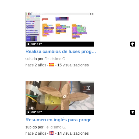
08′ 51″
Realiza cambios de luces programando con Crumble la línea de RGB
Contenido educativo.
subido por
Felicisimo G.
-
hace 2 años
-
Idioma:
-
15
visualizaciones
00′ 38″
Resumen en inglés para programar con Crumble el termómetro.
Contenido educativo.
subido por
Felicisimo G.
-
hace 2 años
-
Idioma:
-
14
visualizaciones