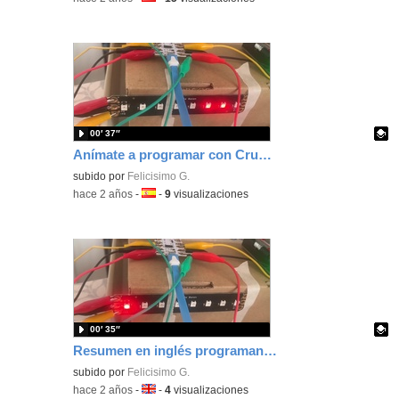
00′ 37″
Anímate a programar con Crumble efectos de luces
Contenido educativo.
subido por
Felicisimo G.
-
hace 2 años
-
Idioma:
-
9
visualizaciones
00′ 35″
Resumen en inglés programando con Crumble efectos de luces.
Contenido educativo.
subido por
Felicisimo G.
-
hace 2 años
-
Idioma:
-
4
visualizaciones