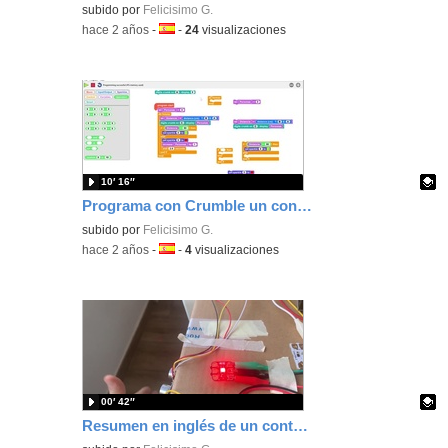
Contenido educativo.
subido por
Felicisimo G.
-
hace 2 años
-
Idioma:
-
24
visualizaciones
10′ 16″
Programa con Crumble un contador de aforo usando el sensor de ultrasonidos.
Contenido educativo.
subido por
Felicisimo G.
-
hace 2 años
-
Idioma:
-
4
visualizaciones
00′ 42″
Resumen en inglés de un contador de aforo programado con Crumble.