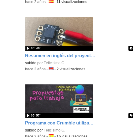
-
hace 2 años
-
Idioma:
-
11
visualizaciones
00′ 40″
Resumen en inglés del proyecto crea un timbre para casa
Contenido educativo.
subido por
Felicisimo G.
-
hace 2 años
-
Idioma:
-
2
visualizaciones
05′ 57″
Programa con Crumble utilizando el generador de sonidos y notas musicales
Contenido educativo.
subido por
Felicisimo G.
-
hace 2 años
-
Idioma:
-
15
visualizaciones