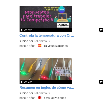
09′ 45″
Controla la temperatura con Crumble con un aviso de luz
Contenido educativo.
subido por
Felicisimo G.
-
hace 2 años
-
Idioma:
-
15
visualizaciones
00′ 33″
Resumen en inglés de cómo variar la intensidad de luz programando con Crumble
Contenido educativo.
subido por
Felicisimo G.
-
hace 2 años
-
Idioma:
-
5
visualizaciones