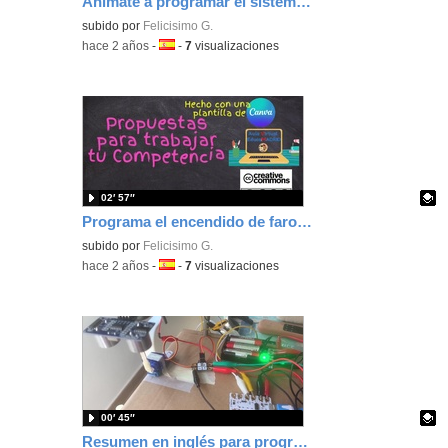
Anímate a programar el sistema de encendido de farolas con Crumble
Contenido educativo.
subido por
Felicisimo G.
-
hace 2 años
-
Idioma:
-
7
visualizaciones
02′ 57″
Programa el encendido de farolas con Crumble
Contenido educativo.
subido por
Felicisimo G.
-
hace 2 años
-
Idioma:
-
7
visualizaciones
00′ 45″
Resumen en inglés para programar un barrera automatizada de un parking.