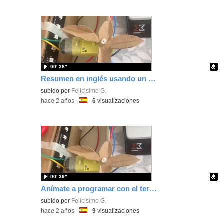
00′ 38″
Resumen en inglés usando un termómetro y luces de aviso programado con Crumble
Contenido educativo.
subido por
Felicisimo G.
-
hace 2 años
-
Idioma:
-
6
visualizaciones
00′ 39″
Anímate a programar con el termómetro de Crumble.
Contenido educativo.
subido por
Felicisimo G.
-
hace 2 años
-
Idioma:
-
9
visualizaciones