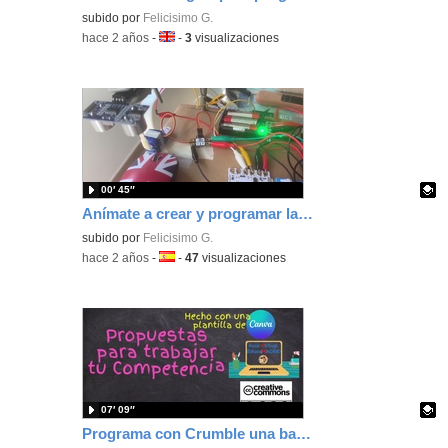
Contenido educativo.
subido por
Felicisimo G.
-
hace 2 años
-
Idioma:
-
3
visualizaciones
00′ 45″
Anímate a crear y programar la barrera de un parking usando el sensor de ultrasonidos.
Contenido educativo.
subido por
Felicisimo G.
-
hace 2 años
-
Idioma:
-
47
visualizaciones
07′ 09″
Programa con Crumble una barrera de un parking automatizada.