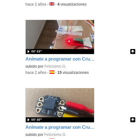
-
hace 2 años
-
Idioma:
-
4
visualizaciones
00′ 43″
Anímate a programar con Crumble, el sensor de movimiento para controlar el aforo.
Contenido educativo.
subido por
Felicisimo G.
-
hace 2 años
-
Idioma:
-
15
visualizaciones
00′ 40″
Anímate a programar con Crumble un timbre de una vivienda
Contenido educativo.
subido por
Felicisimo G.