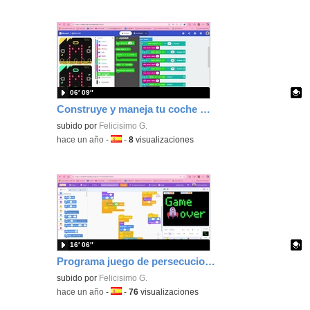
06′ 09″
Construye y maneja tu coche Nezha con el Joystickbit. Conecta dos placas micro:bit por radio.
Contenido educativo.
subido por
Felicisimo G.
-
hace un año
-
Idioma:
-
8
visualizaciones
16′ 06″
Programa juego de persecuciones con enemigos con Scratch. Añade emoción a tu aprendizaje.
Contenido educativo.
subido por
Felicisimo G.
-
hace un año
-
Idioma:
-
76
visualizaciones