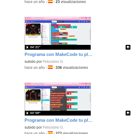
-
hace un año
-
Idioma:
-
23
visualizaciones
04′ 21″
Programa con MakeCode tu placa micro:bit para hacer un semáforo que se active con sensor de movimiento
Contenido educativo.
subido por
Felicisimo G.
-
hace un año
-
Idioma:
-
336
visualizaciones
03′ 59″
Programa con MakeCode tu placa micro:bit para usar el sigue líneas con un vehículo hecho con Nezha.
Contenido educativo.
subido por
Felicisimo G.
-
hace un año
-
Idioma:
-
272
visualizaciones