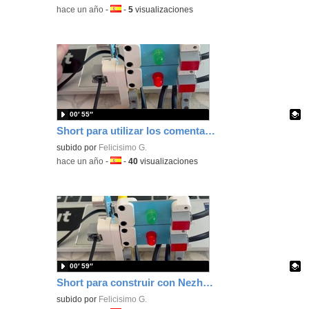
-
hace un año
-
Idioma:
-
5
visualizaciones
00′ 55″
Short para utilizar los comentarios cuando programes con MakeCode para hacer recordatorios o ayudar cuando compartas tus programas
Contenido educativo.
subido por
Felicisimo G.
-
hace un año
-
Idioma:
-
40
visualizaciones
00′ 59″
Short para construir con Nezha, un semáforo programado con MakeCode para tu placa micro:bit
Contenido educativo.
subido por
Felicisimo G.