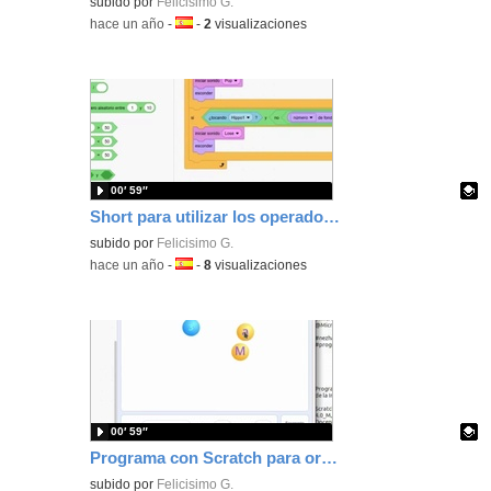
Contenido educativo.
subido por
Felicisimo G.
-
hace un año
-
Idioma:
-
2
visualizaciones
00′ 59″
Short para utilizar los operadores "Y" y "NO" de Scratch para organizar conceptos en diferentes categorías
Contenido educativo.
subido por
Felicisimo G.
-
hace un año
-
Idioma:
-
8
visualizaciones
00′ 59″
Programa con Scratch para organizar en diferentes categorías usando los cursores.
Contenido educativo.
subido por
Felicisimo G.