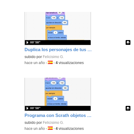
00′ 58″
Duplica los personajes de tus animaciones con Scratch y añade dificultad.
Contenido educativo.
subido por
Felicisimo G.
-
hace un año
-
Idioma:
-
4
visualizaciones
00′ 58″
Programa con Scrath objetos que se chocan e interactuan.
Contenido educativo.
subido por
Felicisimo G.
-
hace un año
-
Idioma:
-
4
visualizaciones