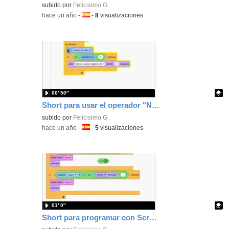
Contenido educativo.
subido por
Felicisimo G.
-
hace un año
-
Idioma:
-
8
visualizaciones
00′ 50″
Short para usar el operador "NO" para conocer la posición en el eje Y de un objeto
Contenido educativo.
subido por
Felicisimo G.
-
hace un año
-
Idioma:
-
5
visualizaciones
01′ 0″
Short para programar con Scratch para que se sitúen en posiciones al azar en el escenario sin solaparse.