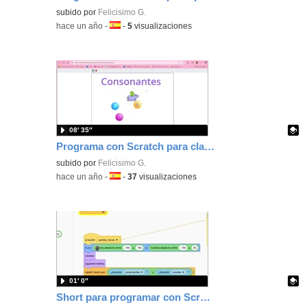
Contenido educativo.
subido por
Felicisimo G.
-
hace un año
-
Idioma:
-
5
visualizaciones
08′ 35″
Programa con Scratch para clasificar objetos en diferentes categorías moviendo tu personaje con los cursores.
Contenido educativo.
subido por
Felicisimo G.
-
hace un año
-
Idioma:
-
37
visualizaciones
01′ 0″
Short para programar con Scratch que tus objetos se agrupen tocándose.