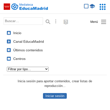
Mediateca de EducaMadrid
Saltar navegación
Servic
Educa
Palabra o frase:
Búsqueda avanzada
Ayuda
(en
ventana
Inicio
nueva)
Canal EducaMadrid
Últimos contenidos
Centros
Tipo de contenido:
Inicia sesión para aportar contenidos, crear listas de
reproducción...
Iniciar sesión