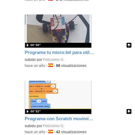
00′ 59″
Programa tu micro:bit para utilizar el sigue líneas de Nezha por un circuito.
Contenido educativo.
subido por
Felicisimo G.
-
hace un año
-
Idioma:
-
88
visualizaciones
00′ 52″
Programa con Scratch movimientos básicos como desplazarse y chocar contra el borde y rebotar
Contenido educativo.
subido por
Felicisimo G.
-
hace un año
-
Idioma:
-
42
visualizaciones