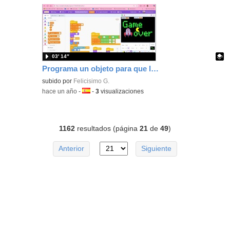
03′ 14″
Programa un objeto para que lo coman y aparezca de nuevo en posiciones aleatorias con Scratch
Contenido educativo.
subido por
Felicisimo G.
-
hace un año
-
Idioma:
-
3
visualizaciones
1162
resultados (página
21
de
49
)
Anterior
Siguiente