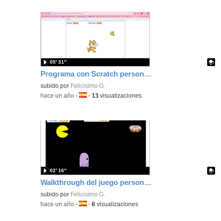
05′ 31″
Programa con Scratch personajes para moverse horizontal y verticalmente y chocarse.
Contenido educativo.
subido por
Felicisimo G.
-
hace un año
-
Idioma:
-
13
visualizaciones
02′ 16″
Walkthrough del juego personaje persigue donuts programado con Scratch
Contenido educativo.
subido por
Felicisimo G.
-
hace un año
-
Idioma:
-
6
visualizaciones