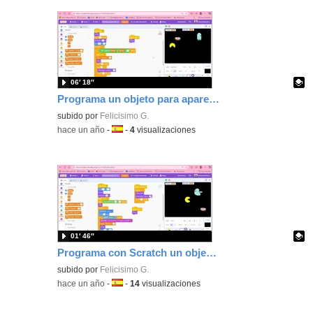
06′ 18″
Programa un objeto para aparecer cuando el marcador cambia de decena y dispara objetos.
Contenido educativo.
subido por
Felicisimo G.
-
hace un año
-
Idioma:
-
4
visualizaciones
01′ 46″
Programa con Scratch un objeto que persiga a un personaje con Scratch hasta alcanzarlo.
Contenido educativo.
subido por
Felicisimo G.
-
hace un año
-
Idioma:
-
14
visualizaciones