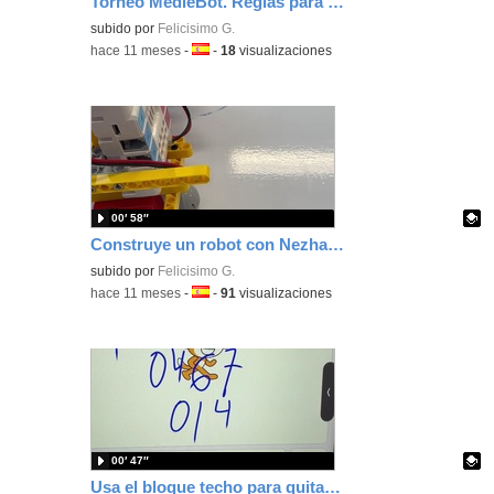
Torneo MedieBot. Reglas para los combates de Robot programados con MakeCode construidos con Nezha
Contenido educativo.
subido por
Felicisimo G.
-
hace 11 meses
-
Idioma:
-
18
visualizaciones
00′ 58″
Construye un robot con Nezha con una estructura muy sencilla con la placa en vertical
Contenido educativo.
subido por
Felicisimo G.
-
hace 11 meses
-
Idioma:
-
91
visualizaciones
00′ 47″
Usa el bloque techo para quitar decimales en una división programando con Scratch