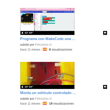
02′ 49″
Programa con MakeCode una batidora con pulsador con Nezha y la placa microbit
Contenido educativo.
subido por
Felicisimo G.
-
hace 11 meses
-
Idioma:
-
8
visualizaciones
00′ 59″
Monta un vehículo controlado con Joystickbit, con sus motores programando con Makecode tu placa microbit
Contenido educativo.
subido por
Felicisimo G.
-
hace 11 meses
-
Idioma:
-
19
visualizaciones