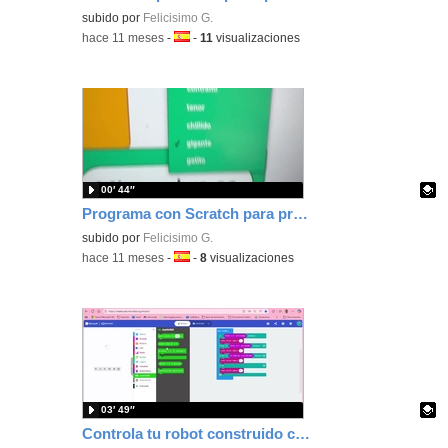
Contenido educativo.
subido por
Felicisimo G.
-
hace 11 meses
-
Idioma:
-
11
visualizaciones
00′ 44″
Programa con Scratch para preguntar los primeros días del cole por el nombre, comida favorita... usando texto a voz
Contenido educativo.
subido por
Felicisimo G.
-
hace 11 meses
-
Idioma:
-
8
visualizaciones
03′ 49″
Controla tu robot construido con Nezha y programado con MakeCode con microbit utilizando la radio