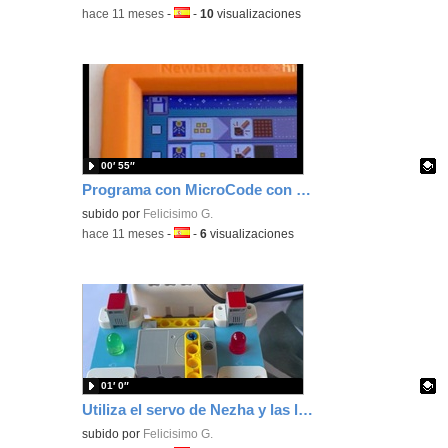
-
hace 11 meses
-
Idioma:
-
10
visualizaciones
00′ 55″
Programa con MicroCode con tu Kittenbot Arcade Shield para usar el sensor de luz
Contenido educativo.
subido por
Felicisimo G.
-
hace 11 meses
-
Idioma:
-
6
visualizaciones
01′ 0″
Utiliza el servo de Nezha y las luces para hacer un dosificador programando con MakeCode
Contenido educativo.
subido por
Felicisimo G.