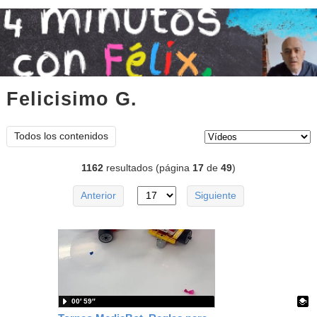
Felicisimo G.
vídeos
Tipo de contenido:
Todos los contenidos
1162
resultados (página
17
de
49
)
Anterior
Siguiente
00′ 59″