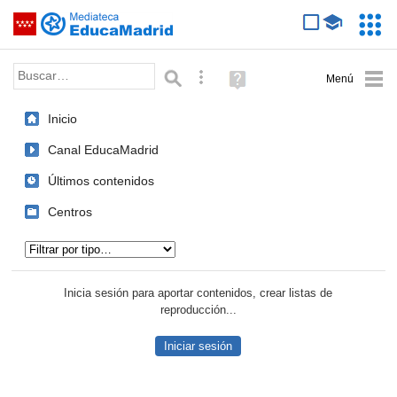
Mediateca de EducaMadrid
Saltar navegación
Servic
Educa
Palabra o frase:
Búsqueda avanzada
Ayuda
(en
ventana
Inicio
nueva)
Canal EducaMadrid
Últimos contenidos
Centros
Tipo de contenido:
Inicia sesión para aportar contenidos, crear listas de
reproducción...
Iniciar sesión