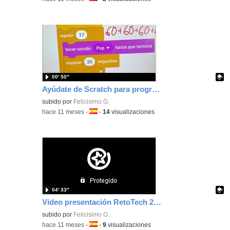
00′ 50″
Ayúdate de Scratch para programar un aviso sonoro cada 20 segundos para cambiar de pregunta
Contenido educativo.
subido por
Felicisimo G.
-
hace 11 meses
-
Idioma:
-
14
visualizaciones
04′ 33″
Video presentación RetoTech 2026
Contenido educativo.
subido por
Felicisimo G.
-
hace 11 meses
-
Idioma:
-
9
visualizaciones