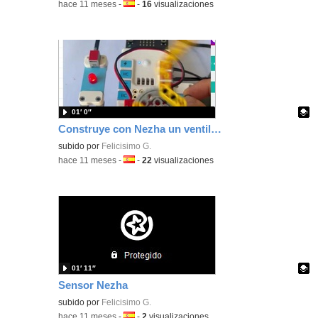
-
hace 11 meses
-
Idioma:
-
16
visualizaciones
01′ 0″
Construye con Nezha un ventilador variando su potencia de giro programando con MakeCode
Contenido educativo.
subido por
Felicisimo G.
-
hace 11 meses
-
Idioma:
-
22
visualizaciones
01′ 11″
Sensor Nezha
Contenido educativo.
subido por
Felicisimo G.
-
hace 11 meses
-
Idioma:
-
2
visualizaciones