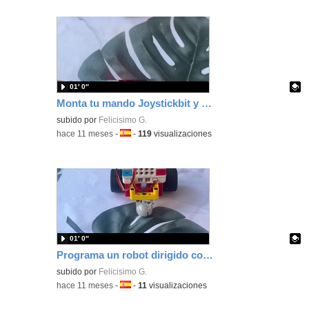
01′ 0″
Monta tu mando Joystickbit y empieza a controlar tu robot programando con MakeCode tu placa microbit
Contenido educativo.
subido por
Felicisimo G.
-
hace 11 meses
-
Idioma:
-
119
visualizaciones
01′ 0″
Programa un robot dirigido con Joystickbit que se mueve con motores y un servo para su brazo con MakeCode y la placa Nezha
Contenido educativo.
subido por
Felicisimo G.
-
hace 11 meses
-
Idioma:
-
11
visualizaciones