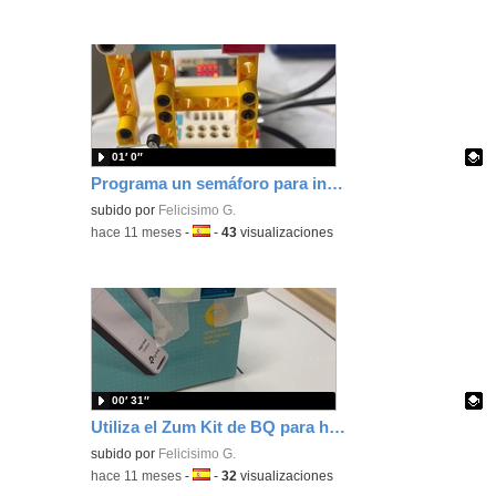
01′ 0″
Programa un semáforo para infantil usando las piezas de Nezha y programando con MakeCode
Contenido educativo.
subido por
Felicisimo G.
-
hace 11 meses
-
Idioma:
-
43
visualizaciones
00′ 31″
Utiliza el Zum Kit de BQ para hacer un circuito de educación vial con rotonda y semáforo.
Contenido educativo.
subido por
Felicisimo G.
-
hace 11 meses
-
Idioma:
-
32
visualizaciones