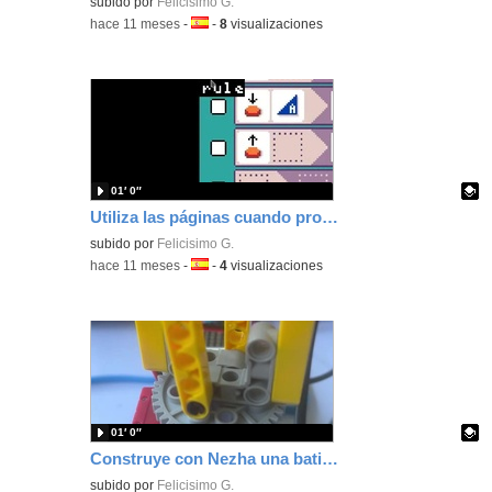
Contenido educativo.
subido por
Felicisimo G.
-
hace 11 meses
-
Idioma:
-
8
visualizaciones
01′ 0″
Utiliza las páginas cuando programes con MicroCode usando tu consola Kittenbot Arcade Shield
Contenido educativo.
subido por
Felicisimo G.
-
hace 11 meses
-
Idioma:
-
4
visualizaciones
01′ 0″
Construye con Nezha una batidora que se accione con un pulsador programando con MakeCode tu placa microbit
Contenido educativo.
subido por
Felicisimo G.