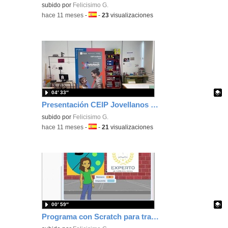
Contenido educativo.
subido por
Felicisimo G.
-
hace 11 meses
-
Idioma:
-
23
visualizaciones
04′ 33″
Presentación CEIP Jovellanos al proyecto RetoTech
Contenido educativo.
subido por
Felicisimo G.
-
hace 11 meses
-
Idioma:
-
21
visualizaciones
00′ 59″
Programa con Scratch para trabajar par/impar con preguntas y autocorregible