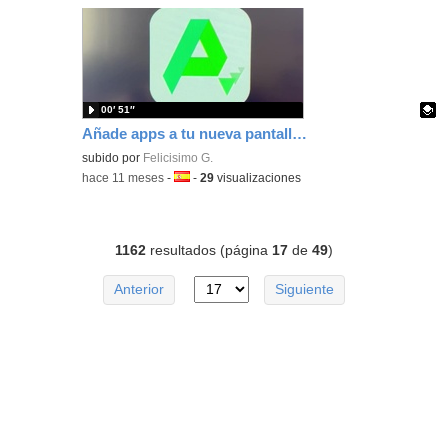
00′ 51″
Añade apps a tu nueva pantalla táctil Dahoa con Apkpure
Contenido educativo.
subido por
Felicisimo G.
-
hace 11 meses
-
Idioma:
-
29
visualizaciones
1162
resultados (página
17
de
49
)
Anterior
Siguiente