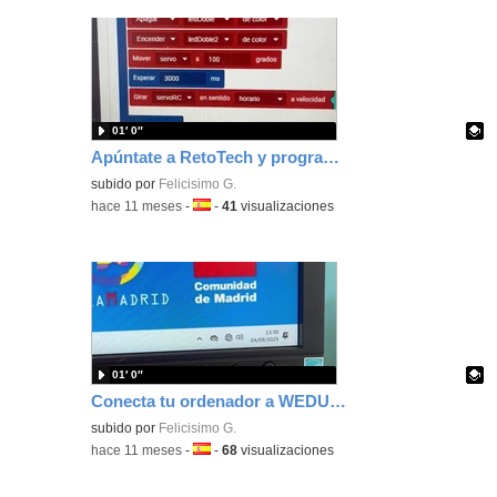
01′ 0″
Apúntate a RetoTech y programa un proyecto con Bitbloq tu BQ Zum Kit junior
Contenido educativo.
subido por
Felicisimo G.
-
hace 11 meses
-
Idioma:
-
41
visualizaciones
01′ 0″
Conecta tu ordenador a WEDU_PRIM y olvídate de tener que meter tu usuario y contraseña todos los días
Contenido educativo.
subido por
Felicisimo G.
-
hace 11 meses
-
Idioma:
-
68
visualizaciones