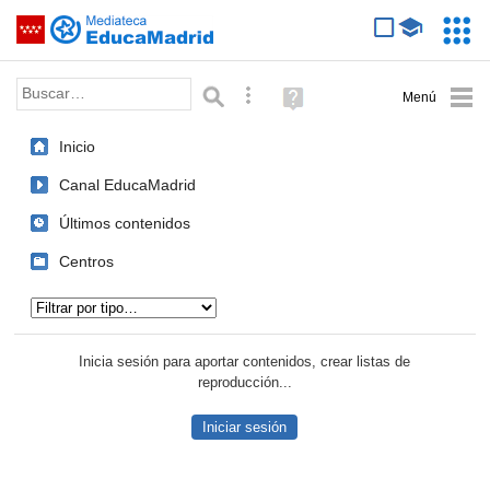
Mediateca de EducaMadrid
Saltar navegación
Servic
Educa
Palabra o frase:
Búsqueda avanzada
Ayuda
(en
ventana
Inicio
nueva)
Canal EducaMadrid
Últimos contenidos
Centros
Tipo de contenido:
Inicia sesión para aportar contenidos, crear listas de
reproducción...
Iniciar sesión