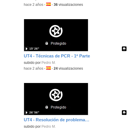
-
hace 2 años
-
Idioma:
-
36
visualizaciones
15′ 26″
UT4 - Técnicas de PCR - 1ª Parte
Contenido educativo.
subido por
Pedro M.
-
hace 2 años
-
Idioma:
-
24
visualizaciones
26′ 56″
UT4 - Resolución de problemas de MM y PCR
Contenido educativo.
subido por
Pedro M.