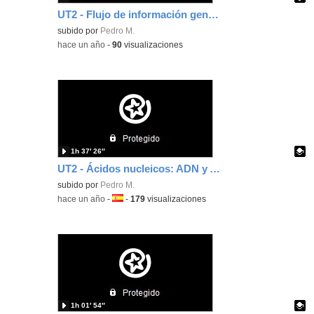
UT2 - Flujo de información genética + Replicación del DNA
Contenido educativo.
subido por
Pedro M.
-
hace un año
-
90
visualizaciones
1h 37′ 26″
UT2 - Ácidos nucleicos: ADN y ARN
Contenido educativo.
subido por
Pedro M.
-
hace un año
-
Idioma:
-
179
visualizaciones
1h 01′ 54″