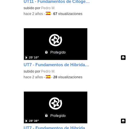
UT11 - Fundamentos de Citogenética - 1ª Parte
Contenido educativo.
subido por
Pedro M.
-
hace 2 años
-
Idioma:
-
67
visualizaciones
25′ 10″
UT7 - Fundamentos de Hibridación Molecular - 2ª Parte
Contenido educativo.
subido por
Pedro M.
-
hace 2 años
-
Idioma:
-
28
visualizaciones
28′ 38″
UT7 - Fundamentos de Hibridación Molecular - 1ª Parte