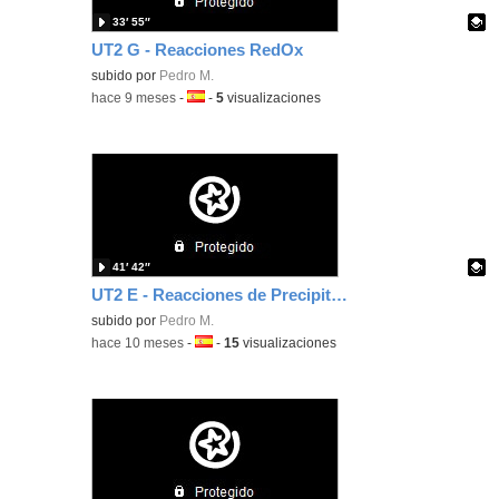
33′ 55″
UT2 G - Reacciones RedOx
Contenido educativo.
subido por
Pedro M.
-
hace 9 meses
-
Idioma:
-
5
visualizaciones
41′ 42″
UT2 E - Reacciones de Precipitación
Contenido educativo.
subido por
Pedro M.
-
hace 10 meses
-
Idioma:
-
15
visualizaciones