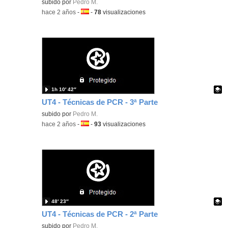
Contenido educativo.
subido por
Pedro M.
-
hace 2 años
-
Idioma:
-
78
visualizaciones
1h 10′ 42″
UT4 - Técnicas de PCR - 3ª Parte
Contenido educativo.
subido por
Pedro M.
-
hace 2 años
-
Idioma:
-
93
visualizaciones
48′ 23″
UT4 - Técnicas de PCR - 2ª Parte
Contenido educativo.
subido por
Pedro M.