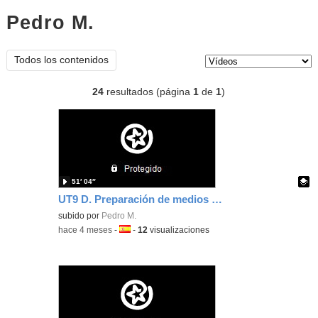
Pedro M.
vídeos
Tipo de contenido:
Todos los contenidos
24
resultados (página
1
de
1
)
51′ 04″
UT9 D. Preparación de medios de cultivo
Contenido educativo.
subido por
Pedro M.
-
hace 4 meses
-
Idioma:
-
12
visualizaciones