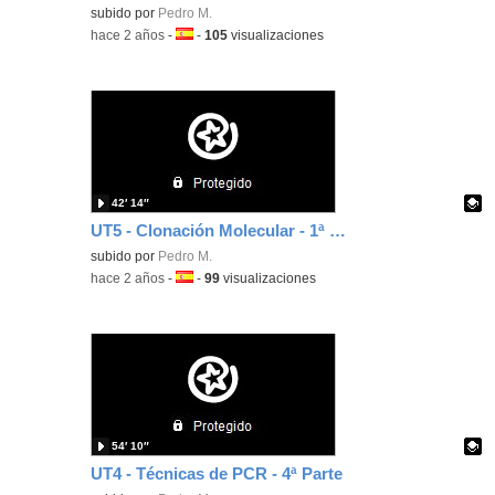
Contenido educativo.
subido por
Pedro M.
-
hace 2 años
-
Idioma:
-
105
visualizaciones
42′ 14″
UT5 - Clonación Molecular - 1ª Parte
Contenido educativo.
subido por
Pedro M.
-
hace 2 años
-
Idioma:
-
99
visualizaciones
54′ 10″
UT4 - Técnicas de PCR - 4ª Parte