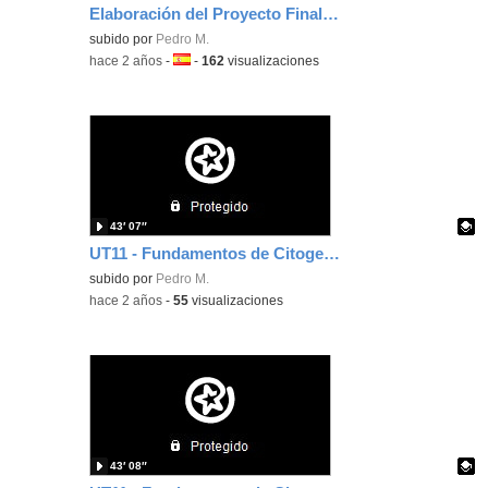
Elaboración del Proyecto Final de CFGS
Contenido educativo.
subido por
Pedro M.
-
hace 2 años
-
Idioma:
-
162
visualizaciones
43′ 07″
UT11 - Fundamentos de Citogenética - 2ª Parte
Contenido educativo.
subido por
Pedro M.
-
hace 2 años
-
55
visualizaciones
43′ 08″