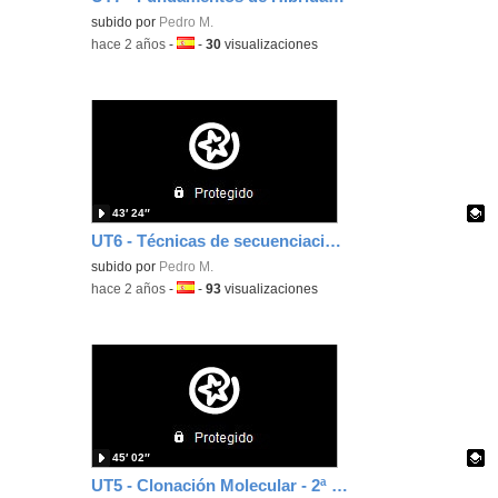
Contenido educativo.
subido por
Pedro M.
-
hace 2 años
-
Idioma:
-
30
visualizaciones
43′ 24″
UT6 - Técnicas de secuenciación manual
Contenido educativo.
subido por
Pedro M.
-
hace 2 años
-
Idioma:
-
93
visualizaciones
45′ 02″
UT5 - Clonación Molecular - 2ª Parte