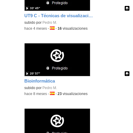
33′ 45″
UT9 C - Técnicas de visualización de bacterias
Contenido educativo.
subido por
Pedro M.
-
hace 4 meses
-
Idioma:
-
16
visualizaciones
20′ 57″
Bioinformática
Contenido educativo.
subido por
Pedro M.
-
hace 8 meses
-
Idioma:
-
23
visualizaciones