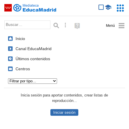
Mediateca de EducaMadrid
Saltar navegación
Servic
Educa
Palabra o frase:
Búsqueda avanzada
Ayuda
(en
ventana
Inicio
nueva)
Canal EducaMadrid
Últimos contenidos
Centros
Tipo de contenido:
Inicia sesión para aportar contenidos, crear listas de
reproducción...
Iniciar sesión