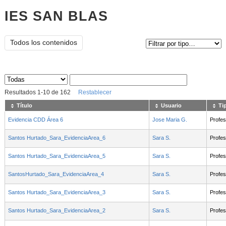
IES SAN BLAS
Tipo de contenido:
Todos los contenidos
Sus archivos
:
Resultados
1
-
10
de
162
Restablecer
Título
Usuario
Ti
Evidencia CDD Área 6
Jose Maria G.
Profes
Santos Hurtado_Sara_EvidenciaArea_6
Sara S.
Profes
Santos Hurtado_Sara_EvidenciaArea_5
Sara S.
Profes
SantosHurtado_Sara_EvidenciaArea_4
Sara S.
Profes
Santos Hurtado_Sara_EvidenciaArea_3
Sara S.
Profes
Santos Hurtado_Sara_EvidenciaArea_2
Sara S.
Profes