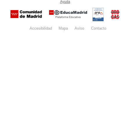
Ayuda
(en ventana nueva)
Certificación
Buzón
de
anónim
conformidad
del Pla
con el
Regiona
Esquema
contra l
Nacional de
Accesibilidad
Mapa
web
Aviso
legal
Contacto
Drogas 
Seguridad
la
(categoría
Comunid
MEDIA). El
de Madr
documento
se abrirá en
ventana
nueva.