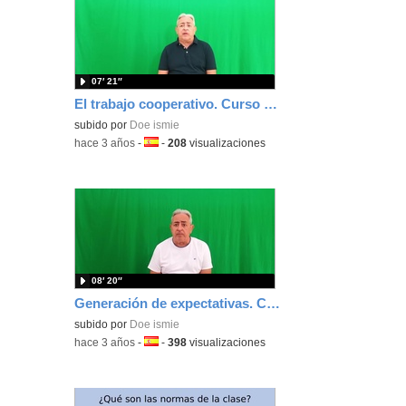
07′ 21″
El trabajo cooperativo. Curso Formación Básica Docente
subido por
Doe ismie
-
hace 3 años
-
Idioma:
-
208
visualizaciones
08′ 20″
Generación de expectativas. Curso Formación Básica Docente
subido por
Doe ismie
-
hace 3 años
-
Idioma:
-
398
visualizaciones