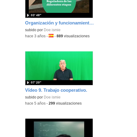
03′ 48″
Organización y funcionamiento de centros públicos
subido por
Doe ismie
-
hace 3 años
-
Idioma:
-
889
visualizaciones
07′ 20″
Vídeo 9. Trabajo cooperativo.
subido por
Doe ismie
-
hace 5 años
-
299
visualizaciones