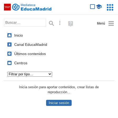
Mediateca de EducaMadrid
Saltar navegación
Servic
Educa
Palabra o frase:
Búsqueda avanzada
Ayuda
(en
ventana
Inicio
nueva)
Canal EducaMadrid
Últimos contenidos
Centros
Tipo de contenido:
Inicia sesión para aportar contenidos, crear listas de
reproducción...
Iniciar sesión