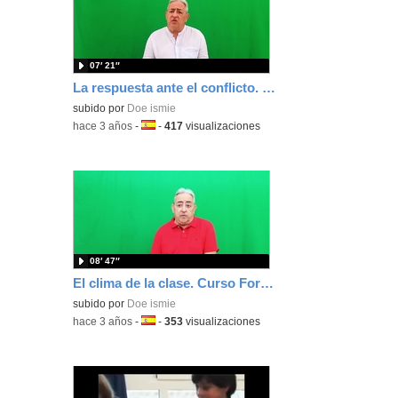
07′ 21″
La respuesta ante el conflicto. Curso Formación Básica Docente
subido por
Doe ismie
-
hace 3 años
-
Idioma:
-
417
visualizaciones
08′ 47″
El clima de la clase. Curso Formación Básica Docente
subido por
Doe ismie
-
hace 3 años
-
Idioma:
-
353
visualizaciones