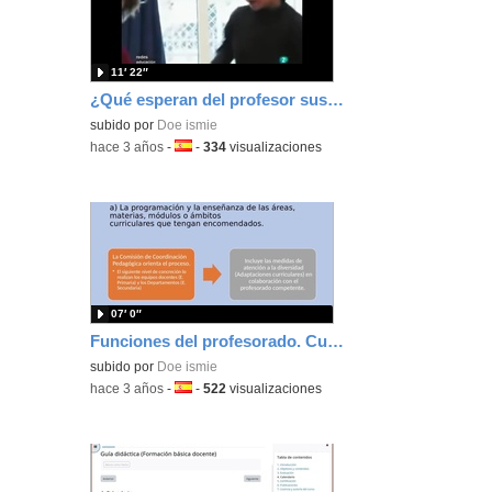
11′ 22″
¿Qué esperan del profesor sus alumnos? Curso Formación Básica Docente
subido por
Doe ismie
-
hace 3 años
-
Idioma:
-
334
visualizaciones
07′ 0″
Funciones del profesorado. Curso Formación Básica Docente
subido por
Doe ismie
-
hace 3 años
-
Idioma:
-
522
visualizaciones