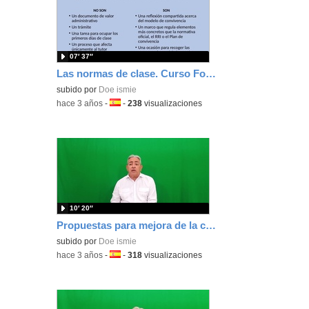
07′ 37″
Las normas de clase. Curso Formación Básica Docente
subido por
Doe ismie
-
hace 3 años
-
Idioma:
-
238
visualizaciones
10′ 20″
Propuestas para mejora de la convivencia. Curso Formación Básica Docente
subido por
Doe ismie
-
hace 3 años
-
Idioma:
-
318
visualizaciones