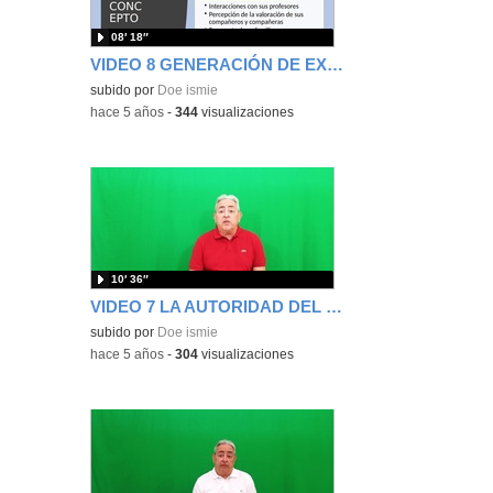
08′ 18″
VIDEO 8 GENERACIÓN DE EXPECTATIVAS
subido por
Doe ismie
-
hace 5 años
-
344
visualizaciones
10′ 36″
VIDEO 7 LA AUTORIDAD DEL PROFESOR
subido por
Doe ismie
-
hace 5 años
-
304
visualizaciones