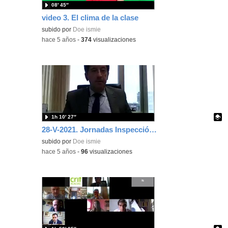
08′ 45″
video 3. El clima de la clase
subido por
Doe ismie
-
hace 5 años
-
374
visualizaciones
1h 10′ 27″
28-V-2021. Jornadas Inspección Parte 3. D. Josep M. Duart.
Contenido educativo.
subido por
Doe ismie
-
hace 5 años
-
96
visualizaciones