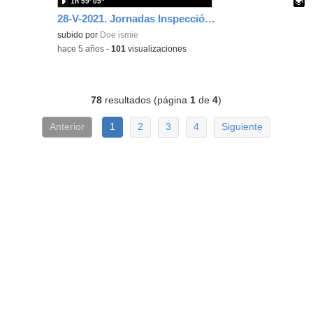
1h 59′ 05″
28-V-2021. Jornadas Inspección Parte 2. D. David Cervera y D. Fernando García.
Contenido educativo.
subido por
Doe ismie
-
hace 5 años
-
101
visualizaciones
78
resultados (página
1
de
4
)
Anterior
1
2
3
4
Siguiente