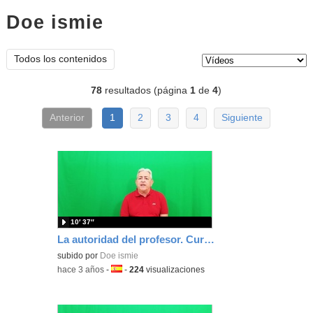
Doe ismie
vídeos
Tipo de contenido:
Todos los contenidos
78
resultados (página
1
de
4
)
Anterior
1
2
3
4
Siguiente
10′ 37″
La autoridad del profesor. Curso Formación Básica Docente
subido por
Doe ismie
-
hace 3 años
-
Idioma:
-
224
visualizaciones