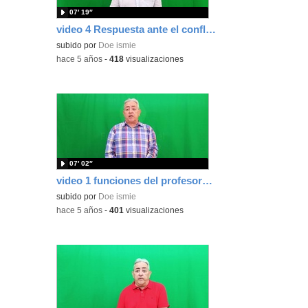
07′ 19″
video 4 Respuesta ante el conflicto
subido por
Doe ismie
-
hace 5 años
-
418
visualizaciones
07′ 02″
video 1 funciones del profesorado
subido por
Doe ismie
-
hace 5 años
-
401
visualizaciones