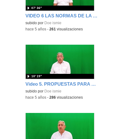
07′ 36″
VIDEO 6 LAS NORMAS DE LA CLASE
subido por
Doe ismie
-
hace 5 años
-
261
visualizaciones
10′ 19″
Video 5. PROPUESTAS PARA LA MEJORA DE LA CONVIVENCIA
subido por
Doe ismie
-
hace 5 años
-
286
visualizaciones