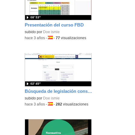
08′ 53″
Presentación del curso FBD
subido por
Doe ismie
-
hace 3 años
-
Idioma:
-
77
visualizaciones
02′ 45″
Búsqueda de legislación consolidada
subido por
Doe ismie
-
hace 3 años
-
Idioma:
-
282
visualizaciones