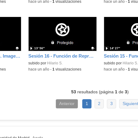
ones
-
hace un año
-
1
visualizaciones
-
hace un año
-
1
visu
13′ 56″
14′ 27″
Sesión 16 - Funciones. Imagen de una función y Propiedades de las funciones - 18 de feb
Sesión 16 - Función de Reproducción y Relación. Órganos de los sentidos - 13 de feb
Contenido educativo.
subido por
Hilario S.
Contenido educativo
subido por
Hilario S.
ones
-
hace un año
-
1
visualizaciones
-
hace un año
-
1
visu
53
resultados (página
1
de
3
)
Anterior
1
2
3
Siguien