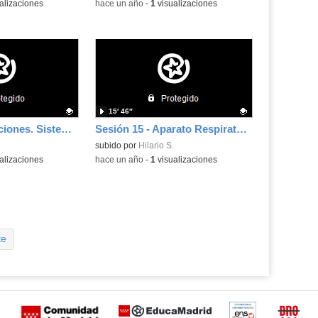
alizaciones
-
hace un año
-
1
visualizaciones
15′ 46″
Sesión 15 - Funciones. Sistema de coordenadas. Definición - 11 de feb
Sesión 15 - Aparato Respiratorio, Circulatorio y Excretor - 6 de feb
.
Contenido educativo.
subido por
Hilario S.
alizaciones
-
hace un año
-
1
visualizaciones
te