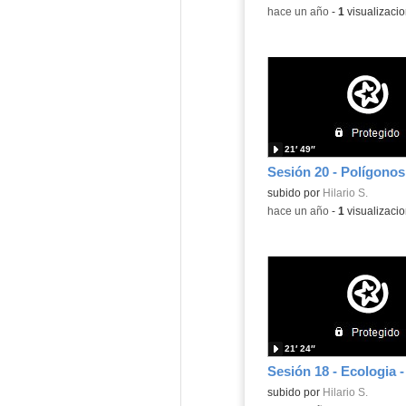
-
hace un año
-
1
visualizaci
21′ 49″
Contenido educativo.
subido por
Hilario S.
-
hace un año
-
1
visualizaci
21′ 24″
Sesión 18 - Ecologia -
Contenido educativo.
subido por
Hilario S.