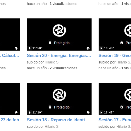
ones
-
hace un año
-
1
visualizaciones
-
hace un año
-
1
visu
11′ 50″
13′ 45″
Sesión 20 - Polígonos. Cálculos de Perímetros y Áreas - 18 de mar
Sesión 20 - Energia. Energias Renovables, No Renovables. Consumo Energetico - 13 de marzo
Contenido educativo.
subido por
Hilario S.
Contenido educativo
subido por
Hilario S.
ones
-
hace un año
-
2
visualizaciones
-
hace un año
-
1
visu
11′ 10″
13′ 47″
 27 de feb
Sesión 18 - Repaso de Identidades Notables - 04 de mar
Contenido educativo.
subido por
Hilario S.
Contenido educativo
subido por
Hilario S.