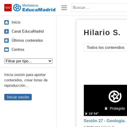
Mediateca de EducaMadrid
Saltar navegación
Palabra o frase:
Inicio
Hilario S.
v
Canal EducaMadrid
Últimos contenidos
Todos los contenidos
Centros
Tipo de contenido:
Inicia sesión para aportar
contenidos, crear listas de
reproducción...
Iniciar sesión
24′ 54″