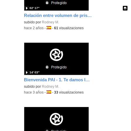
02′ 17″
Relación entre volumen de prisma / pirámide
Contenido educativo.
subido por
Rodney M.
-
hace 2 años
-
Idioma:
-
61
visualizaciones
14′ 03″
Bienvenida PAI - 1. Te damos la bienvenida al PAI
subido por
Rodney M.
-
hace 3 años
-
Idioma:
-
33
visualizaciones