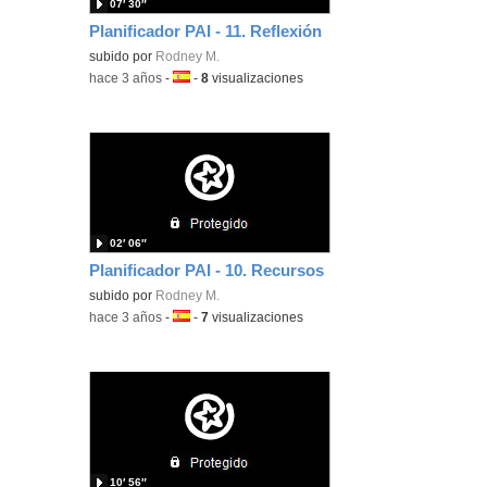
07′ 30″
Planificador PAI - 11. Reflexión
subido por
Rodney M.
-
hace 3 años
-
Idioma:
-
8
visualizaciones
02′ 06″
Planificador PAI - 10. Recursos
subido por
Rodney M.
-
hace 3 años
-
Idioma:
-
7
visualizaciones
10′ 56″