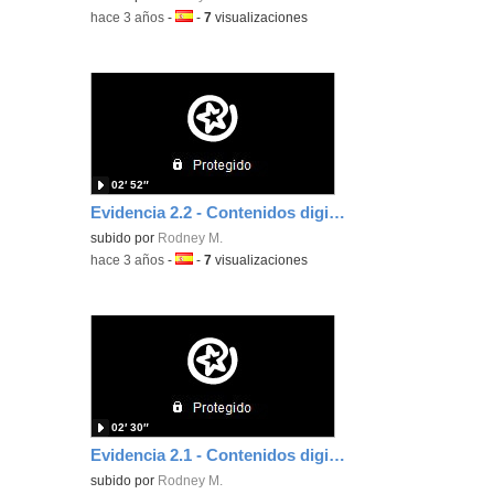
-
hace 3 años
-
Idioma:
-
7
visualizaciones
02′ 52″
Evidencia 2.2 - Contenidos digitales. Canva Presentación
subido por
Rodney M.
-
hace 3 años
-
Idioma:
-
7
visualizaciones
02′ 30″
Evidencia 2.1 - Contenidos digitales. Canva Infografía
subido por
Rodney M.