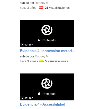
subido por
Rodney M.
-
hace 3 años
-
Idioma:
-
21
visualizaciones
02′ 55″
Evidencia 4. Innovación metodológica
subido por
Rodney M.
-
hace 3 años
-
Idioma:
-
5
visualizaciones
05′ 16″
Evidencia 4 - Accesibilidad