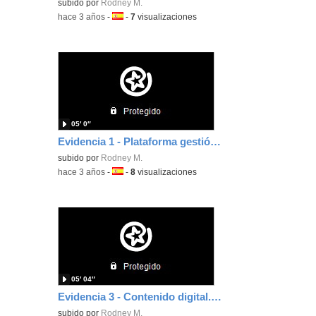
subido por
Rodney M.
-
hace 3 años
-
Idioma:
-
7
visualizaciones
05′ 0″
Evidencia 1 - Plataforma gestión aprendizaje. LMS
subido por
Rodney M.
-
hace 3 años
-
Idioma:
-
8
visualizaciones
05′ 04″
Evidencia 3 - Contenido digital. ExeLearning
subido por
Rodney M.