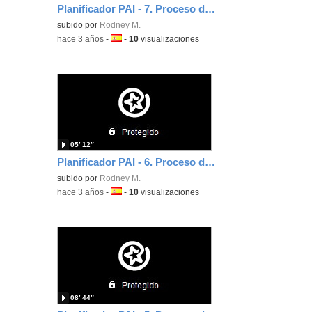
Planificador PAI - 7. Proceso de aprendizaje. Diferenciación
subido por
Rodney M.
-
hace 3 años
-
Idioma:
-
10
visualizaciones
05′ 12″
Planificador PAI - 6. Proceso de aprendizaje. Evaluación Formativa
subido por
Rodney M.
-
hace 3 años
-
Idioma:
-
10
visualizaciones
08′ 44″