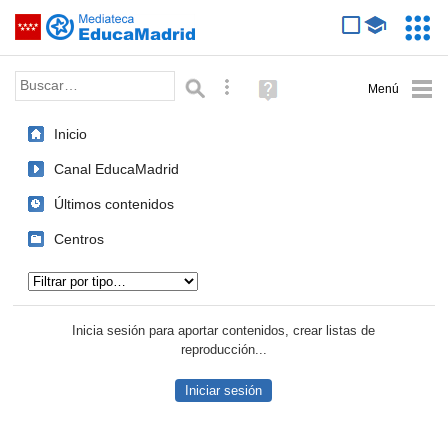
Mediateca de EducaMadrid
Saltar navegación
Servic
Educa
Palabra o frase:
Búsqueda avanzada
Ayuda
(en
ventana
Inicio
nueva)
Canal EducaMadrid
Últimos contenidos
Centros
Tipo de contenido:
Inicia sesión para aportar contenidos, crear listas de
reproducción...
Iniciar sesión