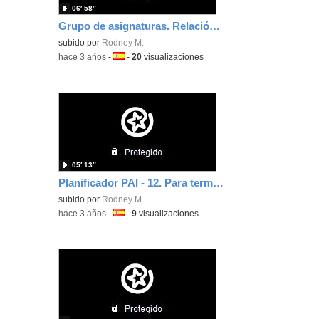
06′ 58″
Grupo de asignaturas. Relación de planificadores
subido por
Rodney M.
-
hace 3 años
-
Idioma:
-
20
visualizaciones
05′ 13″
Planificador PAI - 12. Para terminar
subido por
Rodney M.
-
hace 3 años
-
Idioma:
-
9
visualizaciones