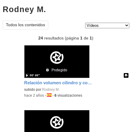
Rodney M.
vídeos
Tipo de contenido:
Todos los contenidos
24
resultados (página
1
de
1
)
00′ 46″
Relación volumen cilindro y cono
Contenido educativo.
subido por
Rodney M.
-
hace 2 años
-
Idioma:
-
6
visualizaciones