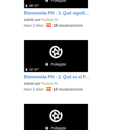
09′ 17″
Bienvenida PAI - 3. Qué significa ser centro PAI
subido por
Rodney M.
-
hace 3 años
-
Idioma:
-
10
visualizaciones
12′ 37″
Bienvenida PAI - 2. Qué es el PAI y la OBI
subido por
Rodney M.
-
hace 3 años
-
Idioma:
-
13
visualizaciones