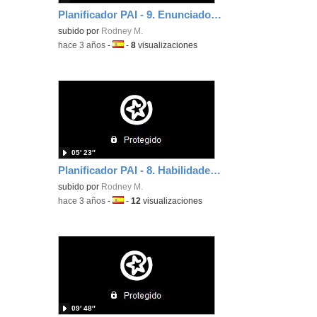
Planificador PAI - 9. Enunciado de indagación. Preguntas de indagación
subido por
Rodney M.
-
hace 3 años
-
Idioma:
-
8
visualizaciones
05′ 23″
Planificador PAI - 8. Habilidades de los enfoques de aprendizaje
subido por
Rodney M.
-
hace 3 años
-
Idioma:
-
12
visualizaciones
09′ 48″