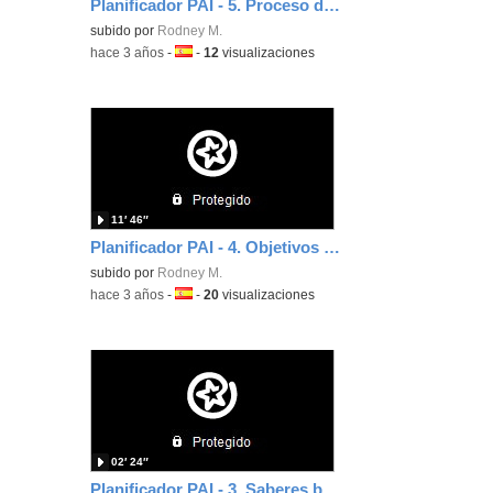
Planificador PAI - 5. Proceso de aprendizaje. Estrategias
subido por
Rodney M.
-
hace 3 años
-
Idioma:
-
12
visualizaciones
11′ 46″
Planificador PAI - 4. Objetivos específicos y criterios de evaluación
subido por
Rodney M.
-
hace 3 años
-
Idioma:
-
20
visualizaciones
02′ 24″
Planificador PAI - 3. Saberes básicos (o contenidos)