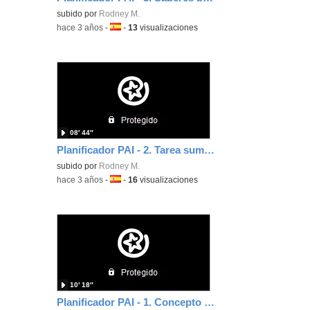
subido por
Rodney M.
-
hace 3 años
-
Idioma:
-
13
visualizaciones
08′ 44″
Planificador PAI - 2. Tarea sumativa. Método GRASPS
subido por
Rodney M.
-
hace 3 años
-
Idioma:
-
16
visualizaciones
10′ 18″
Planificador PAI - 1. Concepto clave, conceptos relacionados, contexto global y exploraciones