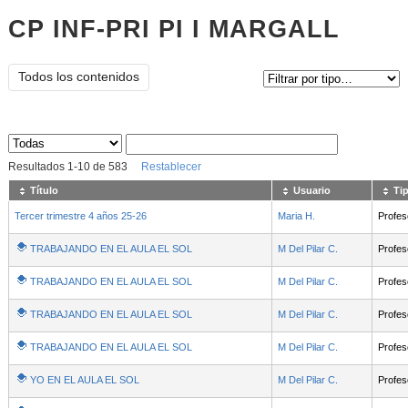
CP INF-PRI PI I MARGALL
Tipo de contenido:
Todos los contenidos
Sus archivos
:
Resultados
1
-
10
de
583
Restablecer
Título
Usuario
Ti
Tercer trimestre 4 años 25-26
Maria H.
Profes
TRABAJANDO EN EL AULA EL SOL
M Del Pilar C.
Profes
TRABAJANDO EN EL AULA EL SOL
M Del Pilar C.
Profes
TRABAJANDO EN EL AULA EL SOL
M Del Pilar C.
Profes
TRABAJANDO EN EL AULA EL SOL
M Del Pilar C.
Profes
YO EN EL AULA EL SOL
M Del Pilar C.
Profes