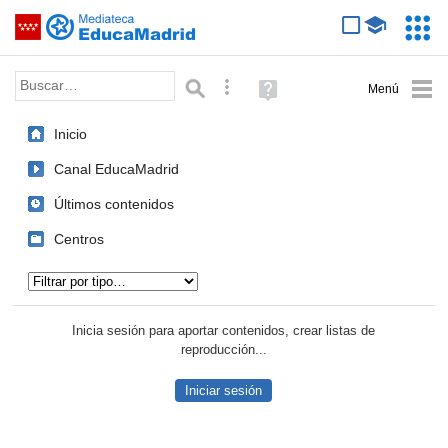
Mediateca de EducaMadrid
Saltar navegación
Servic
Educa
Palabra o frase:
Búsqueda avanzada
Ayuda
(en
ventana
Inicio
nueva)
Canal EducaMadrid
Últimos contenidos
Centros
Tipo de contenido:
Inicia sesión para aportar contenidos, crear listas de
reproducción...
Iniciar sesión