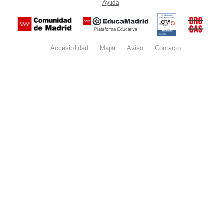
Ayuda
(en ventana nueva)
Certificación
Buzón
de
anónim
conformidad
del Pla
con el
Regiona
Esquema
contra l
Nacional de
Accesibilidad
Mapa
web
Aviso
legal
Contacto
Drogas 
Seguridad
la
(categoría
Comunid
MEDIA). El
de Madr
documento
se abrirá en
ventana
nueva.