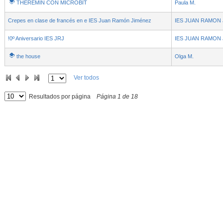
THEREMIN CON MICROBIT
- Contenido educativo
Paula M.
Crepes en clase de francés en e IES Juan Ramón Jiménez
IES JUAN RAMON
!0º Aniversario IES JRJ
IES JUAN RAMON
the house
Olga M.
Ver todos
Resultados por página
Página
1
de
18