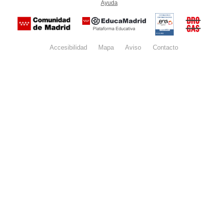
Ayuda
(en ventana nueva)
Certificación
Buzón
de
anónim
conformidad
del Pla
con el
Regiona
Esquema
contra l
Nacional de
Accesibilidad
Mapa
web
Aviso
legal
Contacto
Drogas 
Seguridad
la
(categoría
Comunid
MEDIA). El
de Madr
documento
se abrirá en
ventana
nueva.