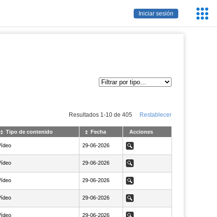
Servic
Iniciar sesión
Educa
Resultados
1
-
10
de
405
Restablecer
Tipo de contenido
Fecha
Acciones
Vídeo
NaN29-06-2026
29-06-2026
Ver
Vídeo
NaN29-06-2026
29-06-2026
Ver
Vídeo
NaN29-06-2026
29-06-2026
Ver
Vídeo
NaN29-06-2026
29-06-2026
Ver
Vídeo
NaN29-06-2026
29-06-2026
Ver