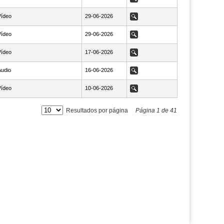
Vídeo
NaN29-06-2026
29-06-2026
Ver
Vídeo
NaN29-06-2026
29-06-2026
Ver
Vídeo
NaN17-06-2026
17-06-2026
Ver
udio
NaN16-06-2026
16-06-2026
Ver
Vídeo
NaN10-06-2026
10-06-2026
Ver
Resultados por página
Página
1
de
41