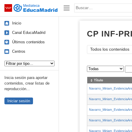
Mediateca de EducaMadrid
Saltar navegación
Palabra o frase:
Inicio
CP INF-PR
Canal EducaMadrid
Últimos contenidos
Todos los contenidos
Centros
Tipo de contenido:
Sus archivos
:
Inicia sesión para aportar
Título
contenidos, crear listas de
Navarro_Miriam_EvidenciaAr
reproducción...
Navarro_Miriam_EvidenciaAr
Iniciar sesión
Navarro_Miriam_EvidenciaAr
Navarro_Miriam_EvidenciaAr
Navarro_Miriam_EvidenciaAr