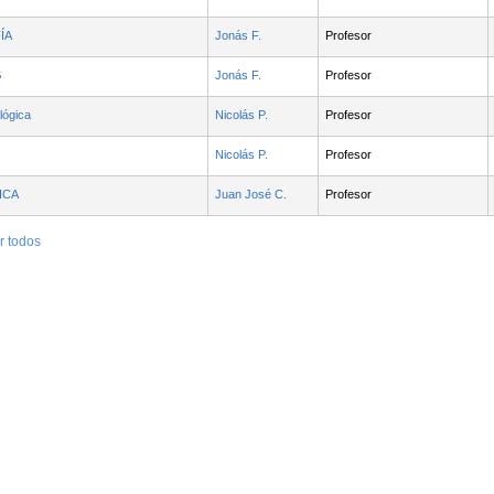
ÍA
Jonás F.
Profesor
G
Jonás F.
Profesor
lógica
Nicolás P.
Profesor
Nicolás P.
Profesor
ICA
Juan José C.
Profesor
r todos