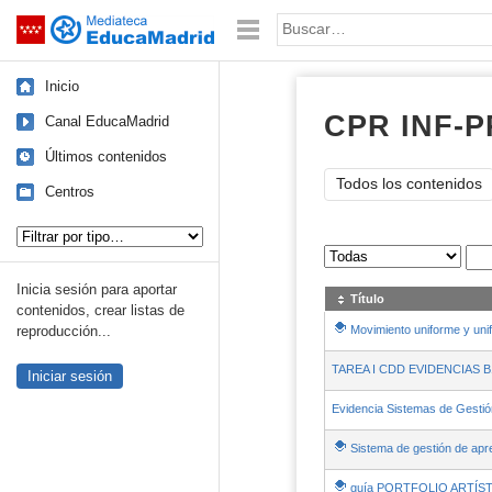
Mediateca de EducaMadrid
Saltar navegación
Palabra o frase:
Inicio
CPR INF-P
Canal EducaMadrid
Últimos contenidos
Todos los contenidos
Centros
Tipo de contenido:
Sus archivos
:
Inicia sesión para aportar
Título
contenidos, crear listas de
Movimiento uniforme y un
reproducción...
TAREA I CDD EVIDENCIAS B
Iniciar sesión
Evidencia Sistemas de Gestió
Sistema de gestión de apr
guía PORTFOLIO ARTÍS