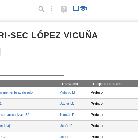
Búsqueda avanzada
Ayuda
(en
ventana
nueva)
RI-SEC LÓPEZ VICUÑA
Tipo de contenido:
Usuario
Tipo de usuario
iformemente acelerado
Antonio M.
Profesor
1
Javier M.
Profesor
n de aprendizaje B2
Nicolás P.
Profesor
endizaje
Jonás F.
Profesor
TICO
Jonás F.
Profesor