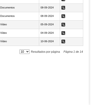
Documentos
NaN08-09-2024
08-09-2024
Ver
Documentos
NaN08-09-2024
08-09-2024
Ver
Vídeo
NaN05-09-2024
05-09-2024
Ver
Vídeo
NaN04-09-2024
04-09-2024
Ver
Vídeo
NaN10-06-2024
10-06-2024
Ver
Resultados por página
Página
1
de
14