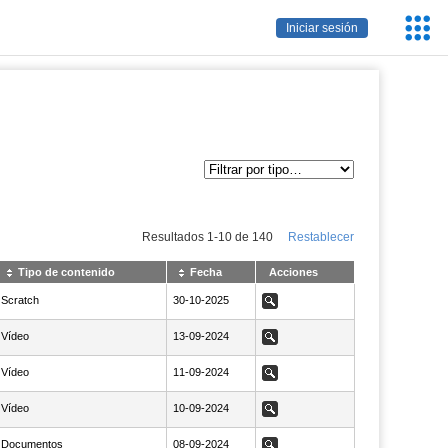
Servic
Iniciar sesión
Educa
Resultados
1
-
10
de
140
Restablecer
Tipo de contenido
Fecha
Acciones
Scratch
NaN30-10-2025
30-10-2025
Ver
Vídeo
NaN13-09-2024
13-09-2024
Ver
Vídeo
NaN11-09-2024
11-09-2024
Ver
Vídeo
NaN10-09-2024
10-09-2024
Ver
Documentos
NaN08-09-2024
08-09-2024
Ver