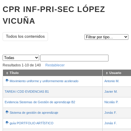
CPR INF-PRI-SEC LÓPEZ
VICUÑA
Tipo de contenido:
Todos los contenidos
Sus archivos
:
Resultados
1
-
10
de
140
Restablecer
Título
Usuario
Movimiento uniforme y uniformemente acelerado
Antonio M.
TAREA I CDD EVIDENCIAS B1
Javier M.
Evidencia Sistemas de Gestión de aprendizaje B2
Nicolás P.
Sistema de gestión de aprendizaje
Jonás F.
guía PORTFOLIO ARTÍSTICO
Jonás F.