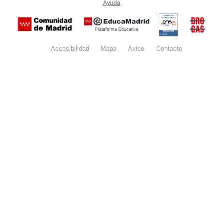
Ayuda
(en ventana nueva)
Certificación
Buzón
de
anónim
conformidad
del Pla
con el
Regiona
Esquema
contra l
Nacional de
Accesibilidad
Mapa
web
Aviso
legal
Contacto
Drogas 
Seguridad
la
(categoría
Comunid
MEDIA). El
de Madr
documento
se abrirá en
ventana
nueva.