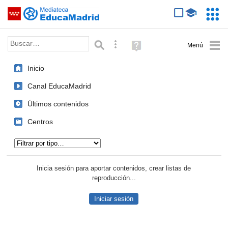
Mediateca de EducaMadrid
Saltar navegación
Servic
Educa
Palabra o frase:
Búsqueda avanzada
Ayuda
(en
ventana
Inicio
nueva)
Canal EducaMadrid
Últimos contenidos
Centros
Tipo de contenido:
Inicia sesión para aportar contenidos, crear listas de
reproducción...
Iniciar sesión