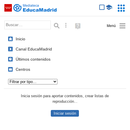
Mediateca de EducaMadrid
Saltar navegación
Servic
Educa
Palabra o frase:
Búsqueda avanzada
Ayuda
(en
ventana
Inicio
nueva)
Canal EducaMadrid
Últimos contenidos
Centros
Tipo de contenido:
Inicia sesión para aportar contenidos, crear listas de
reproducción...
Iniciar sesión