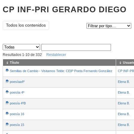
CP INF-PRI GERARDO DIEGO
Tipo de contenido:
Todos los contenidos
Sus archivos
:
Resultados
1
-
10
de
332
Restablecer
Título
Usuari
Semillas de Cambio - Visitamos Telde: CEIP Poeta Fernando González
CP INF-P
poesíaa4º
Elena B.
poesíia 4º
Elena B.
poesía 4ºB
Elena B.
poesía 16
Elena B.
poesía 15
Elena B.