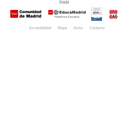
Ayuda
(en ventana nueva)
Certificación
Buzón
de
anónim
conformidad
del Pla
con el
Regiona
Esquema
contra l
Nacional de
Accesibilidad
Mapa
web
Aviso
legal
Contacto
Drogas 
Seguridad
la
(categoría
Comunid
MEDIA). El
de Madr
documento
se abrirá en
ventana
nueva.