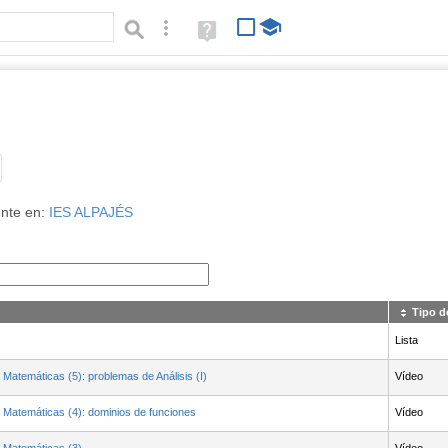
Búsqueda avanzada
Ayuda
(en
ventana
nueva)
Tipo de contenido:
nte en:
IES ALPAJÉS
Tipo d
Lista
n Matemáticas (5): problemas de Análisis (I)
Vídeo
n Matemáticas (4): dominios de funciones
Vídeo