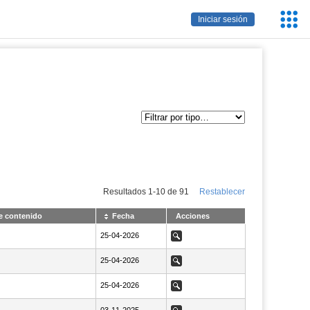
Servic
Iniciar sesión
Educa
Resultados
1
-
10
de
91
Restablecer
e contenido
Fecha
Acciones
NaN25-04-2026
25-04-2026
Ver
NaN25-04-2026
25-04-2026
Ver
NaN25-04-2026
25-04-2026
Ver