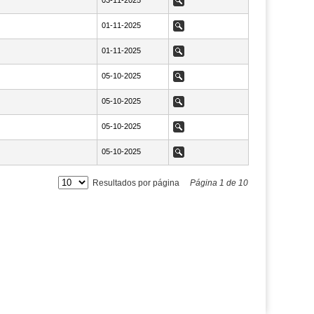
NaN03-11-2025
03-11-2025
Ver
NaN01-11-2025
01-11-2025
Ver
NaN01-11-2025
01-11-2025
Ver
NaN05-10-2025
05-10-2025
Ver
NaN05-10-2025
05-10-2025
Ver
NaN05-10-2025
05-10-2025
Ver
NaN05-10-2025
05-10-2025
Ver
Resultados por página
Página
1
de
10