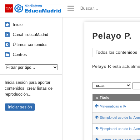
Mediateca de EducaMadrid
Saltar navegación
Palabra o frase:
Inicio
Pelayo P.
Canal EducaMadrid
Últimos contenidos
Todos los contenidos
Centros
Tipo de contenido:
Pelayo P.
está actualme
Inicia sesión para aportar
Sus archivos
:
contenidos, crear listas de
reproducción...
Título
Matemáticas e IA
Iniciar sesión
Ejemplo del uso de la IA e
Ejemplo del uso de la IA e