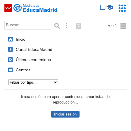
Mediateca de EducaMadrid
Saltar navegación
Servic
Educa
Palabra o frase:
Búsqueda avanzada
Ayuda
(en
ventana
Inicio
nueva)
Canal EducaMadrid
Últimos contenidos
Centros
Tipo de contenido:
Inicia sesión para aportar contenidos, crear listas de
reproducción...
Iniciar sesión