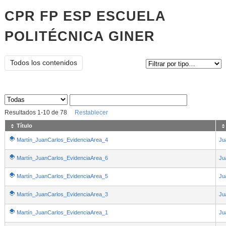
CPR FP ESP ESCUELA
POLITÉCNICA GINER
Tipo de contenido:
Todos los contenidos
Sus archivos
:
Resultados
1
-
10
de
78
Restablecer
Título
Martín_JuanCarlos_EvidenciaArea_4
Ju
Martín_JuanCarlos_EvidenciaArea_6
Ju
Martín_JuanCarlos_EvidenciaArea_5
Ju
Martín_JuanCarlos_EvidenciaArea_3
Ju
Martín_JuanCarlos_EvidenciaArea_1
Ju