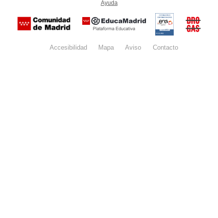
Ayuda
(en ventana nueva)
Certificación
Buzón
de
anónim
conformidad
del Pla
con el
Regiona
Esquema
contra l
Nacional de
Accesibilidad
Mapa
web
Aviso
legal
Contacto
Drogas 
Seguridad
la
(categoría
Comunid
MEDIA). El
de Madr
documento
se abrirá en
ventana
nueva.