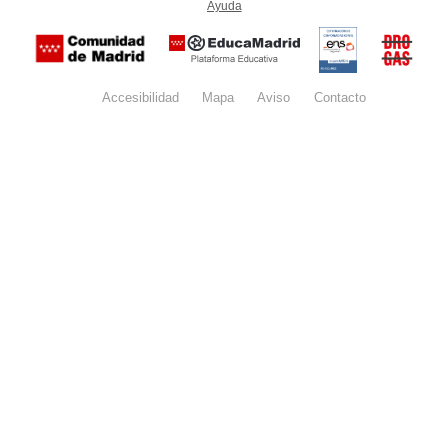
Ayuda
(en ventana nueva)
Certificación
Buzón
de
anónim
conformidad
del Pla
con el
Regiona
Esquema
contra l
Nacional de
Accesibilidad
Mapa
web
Aviso
legal
Contacto
Drogas 
Seguridad
la
(categoría
Comunid
MEDIA). El
de Madr
documento
se abrirá en
ventana
nueva.