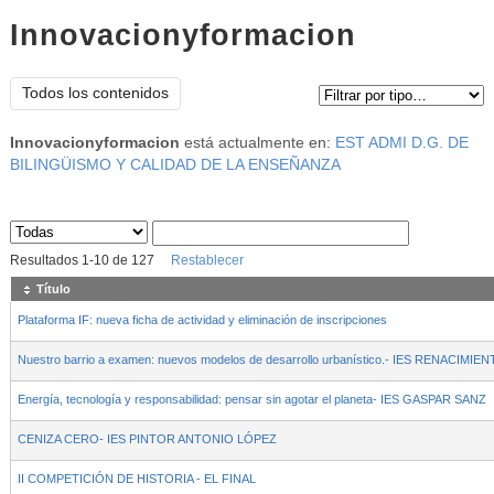
Innovacionyformacion
Tipo de contenido:
Todos los contenidos
Innovacionyformacion
está actualmente en:
EST ADMI D.G. DE
BILINGÜISMO Y CALIDAD DE LA ENSEÑANZA
Sus archivos
:
Resultados
1
-
10
de
127
Restablecer
Título
Plataforma IF: nueva ficha de actividad y eliminación de inscripciones
Nuestro barrio a examen: nuevos modelos de desarrollo urbanístico.- IES RENACIMIE
Energía, tecnología y responsabilidad: pensar sin agotar el planeta- IES GASPAR SANZ
CENIZA CERO- IES PINTOR ANTONIO LÓPEZ
II COMPETICIÓN DE HISTORIA - EL FINAL