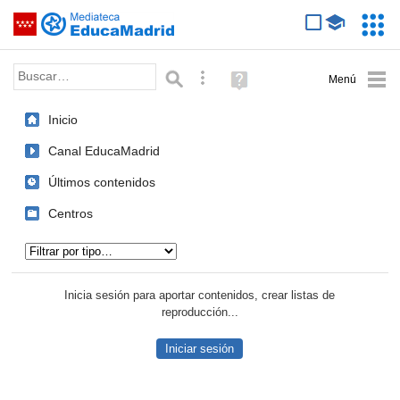
Mediateca de EducaMadrid
Saltar navegación
Servic
Educa
Palabra o frase:
Búsqueda avanzada
Ayuda
(en
ventana
Inicio
nueva)
Canal EducaMadrid
Últimos contenidos
Centros
Tipo de contenido:
Inicia sesión para aportar contenidos, crear listas de
reproducción...
Iniciar sesión