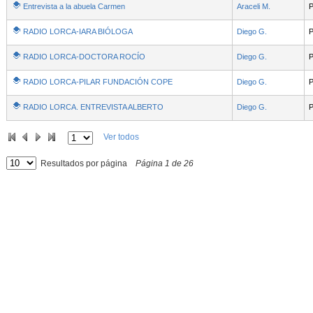
Entrevista a la abuela Carmen
Araceli M.
P
RADIO LORCA-IARA BIÓLOGA
Diego G.
P
RADIO LORCA-DOCTORA ROCÍO
Diego G.
P
RADIO LORCA-PILAR FUNDACIÓN COPE
Diego G.
P
RADIO LORCA. ENTREVISTA ALBERTO
Diego G.
P
Ver todos
Resultados por página
Página
1
de
26