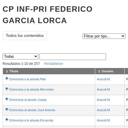
CP INF-PRI FEDERICO
GARCIA LORCA
Tipo de contenido:
Todos los contenidos
Sus archivos
:
Resultados
1
-
10
de
257
Restablecer
Título
Usuario
Entrevista a la abuela Pilar
Araceli M.
P
Entrevista a la abuela Mercedes
Araceli M.
P
Entrevista al abuelo Juanjo
Araceli M.
P
Entrevista al abuelo José Antonio
Araceli M.
P
Entrevista a la abuela Encarnita
Araceli M.
P