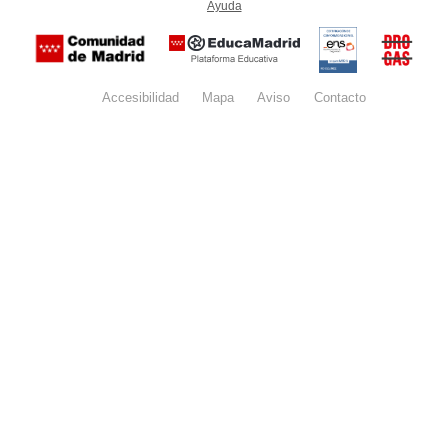
Ayuda
(en ventana nueva)
Certificación
Buzón
de
anónim
conformidad
del Pla
con el
Regiona
Esquema
contra l
Nacional de
Accesibilidad
Mapa
web
Aviso
legal
Contacto
Drogas 
Seguridad
la
(categoría
Comunid
MEDIA). El
de Madr
documento
se abrirá en
ventana
nueva.