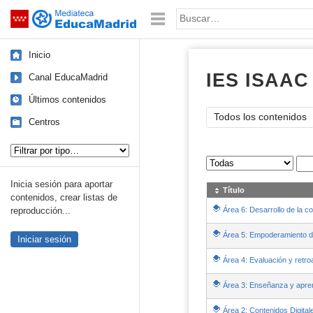
Mediateca de EducaMadrid
Saltar navegación
Palabra o frase:
Inicio
IES ISAAC
Canal EducaMadrid
Últimos contenidos
Todos los contenidos
Centros
Tipo de contenido:
Sus archivos
:
Inicia sesión para aportar
Título
contenidos, crear listas de
Área 6: Desarrollo de la c
reproducción...
Área 5: Empoderamiento d
Iniciar sesión
Área 4: Evaluación y retro
Área 3: Enseñanza y apre
Área 2: Contenidos Digital