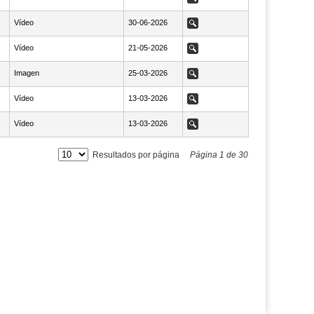
Vídeo
NaN30-06-2026
30-06-2026
Ver
Vídeo
NaN21-05-2026
21-05-2026
Ver
Imagen
NaN25-03-2026
25-03-2026
Ver
Vídeo
NaN13-03-2026
13-03-2026
Ver
Vídeo
NaN13-03-2026
13-03-2026
Ver
Resultados por página
Página
1
de
30