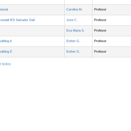
sional
Carolina M.
Profesor
odall-IES Salvador Dalí
Jose C.
Profesor
Eva Maria S.
Profesor
lding A
Esther G.
Profesor
lding E
Esther G.
Profesor
r todos