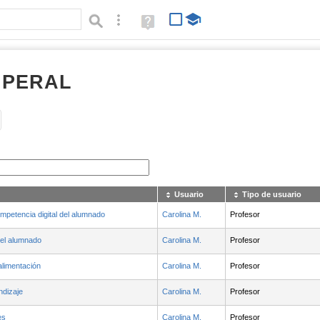
Búsqueda avanzada
Ayuda
(en
ventana
nueva)
 PERAL
Tipo de contenido:
Usuario
Tipo de usuario
ompetencia digital del alumnado
Carolina M.
Profesor
el alumnado
Carolina M.
Profesor
alimentación
Carolina M.
Profesor
ndizaje
Carolina M.
Profesor
es
Carolina M.
Profesor