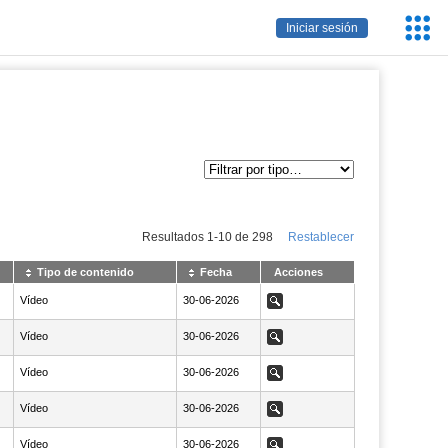
Servic
Iniciar sesión
Educa
Resultados
1
-
10
de
298
Restablecer
Tipo de contenido
Fecha
Acciones
Vídeo
NaN30-06-2026
30-06-2026
Ver
Vídeo
NaN30-06-2026
30-06-2026
Ver
Vídeo
NaN30-06-2026
30-06-2026
Ver
Vídeo
NaN30-06-2026
30-06-2026
Ver
Vídeo
NaN30-06-2026
30-06-2026
Ver