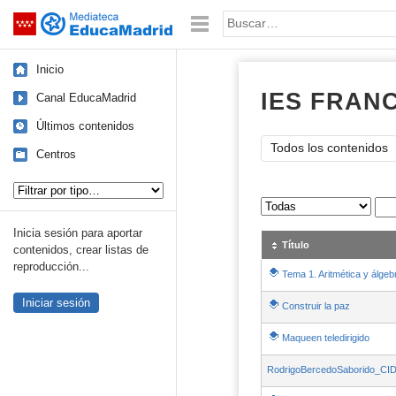
Mediateca de EducaMadrid
Saltar navegación
Palabra o frase:
Inicio
IES FRANC
Canal EducaMadrid
Últimos contenidos
Todos los contenidos
Centros
Tipo de contenido:
Sus archivos
:
Inicia sesión para aportar
Título
contenidos, crear listas de
reproducción...
Tema 1. Aritmética y álgeb
Iniciar sesión
Construir la paz
Maqueen teledirigido
RodrigoBercedoSaborido_CI