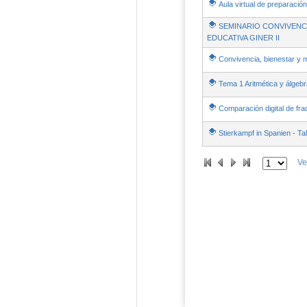
Aula virtual de preparació
SEMINARIO CONVIVENCI
EDUCATIVA GINER II
Convivencia, bienestar y m
Tema 1 Aritmética y álgebr
Comparación digital de fra
Stierkampf in Spanien - T
Ve