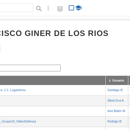
Búsqueda avanzada
Ayuda
(en
ventana
nueva)
ISCO GINER DE LOS RIOS
Tipo de contenido:
Usuario
ra. 2.1. Logaritmos
Santiago B.
Silvia Eva A.
Ana Belen M.
D_Grupo19_VideoDefensa
Rodrigo B.