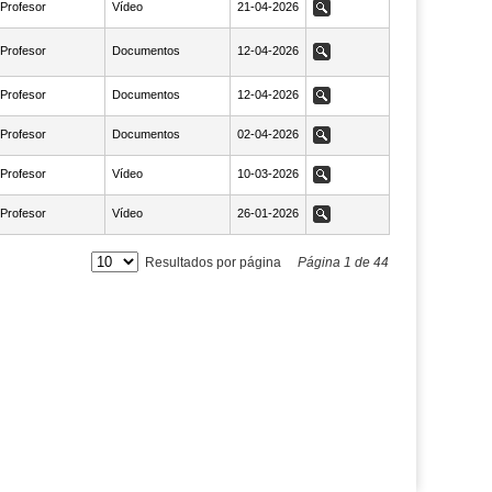
Profesor
Vídeo
NaN21-04-2026
21-04-2026
Ver
Profesor
Documentos
NaN12-04-2026
12-04-2026
Ver
Profesor
Documentos
NaN12-04-2026
12-04-2026
Ver
Profesor
Documentos
NaN02-04-2026
02-04-2026
Ver
Profesor
Vídeo
NaN10-03-2026
10-03-2026
Ver
Profesor
Vídeo
NaN26-01-2026
26-01-2026
Ver
Resultados por página
Página
1
de
44