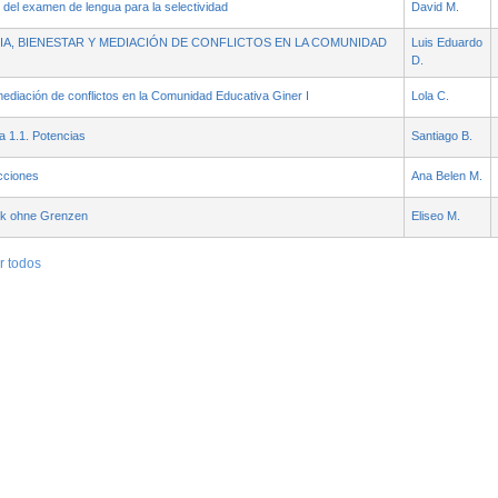
n del examen de lengua para la selectividad
David M.
A, BIENESTAR Y MEDIACIÓN DE CONFLICTOS EN LA COMUNIDAD
Luis Eduardo
D.
ediación de conflictos en la Comunidad Educativa Giner I
Lola C.
a 1.1. Potencias
Santiago B.
cciones
Ana Belen M.
alk ohne Grenzen
Eliseo M.
r todos